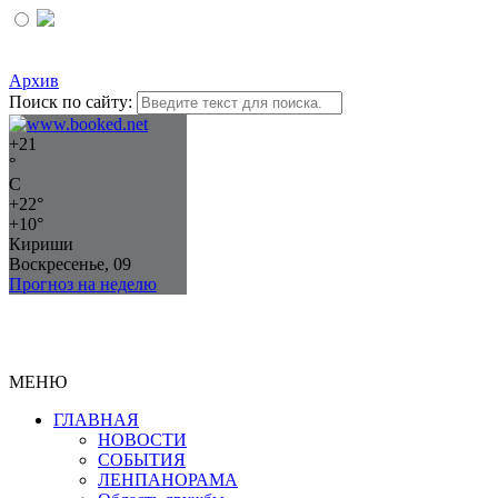
Архив
Поиск по сайту:
+
21
°
C
+
22°
+
10°
Кириши
Воскресенье, 09
Прогноз на неделю
МЕНЮ
ГЛАВНАЯ
НОВОСТИ
СОБЫТИЯ
ЛЕНПАНОРАМА