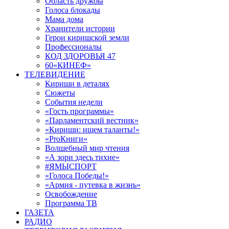
Область дружбы
Голоса блокады
Мама дома
Хранители истории
Герои киришской земли
Профессионалы
КОД ЗДОРОВЬЯ 47
60«КИНЕФ»
ТЕЛЕВИДЕНИЕ
Кириши в деталях
Сюжеты
События недели
«Гость программы»
«Парламентский вестник»
«Кириши: ищем таланты!»
«ProКниги»
Волшебный мир чтения
«А зори здесь тихие»
#ЯМЫСПОРТ
«Голоса Победы!»
«Армия - путевка в жизнь»
Освобождение
Программа ТВ
ГАЗЕТА
РАДИО