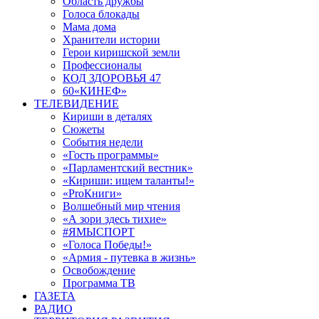
Область дружбы
Голоса блокады
Мама дома
Хранители истории
Герои киришской земли
Профессионалы
КОД ЗДОРОВЬЯ 47
60«КИНЕФ»
ТЕЛЕВИДЕНИЕ
Кириши в деталях
Сюжеты
События недели
«Гость программы»
«Парламентский вестник»
«Кириши: ищем таланты!»
«ProКниги»
Волшебный мир чтения
«А зори здесь тихие»
#ЯМЫСПОРТ
«Голоса Победы!»
«Армия - путевка в жизнь»
Освобождение
Программа ТВ
ГАЗЕТА
РАДИО