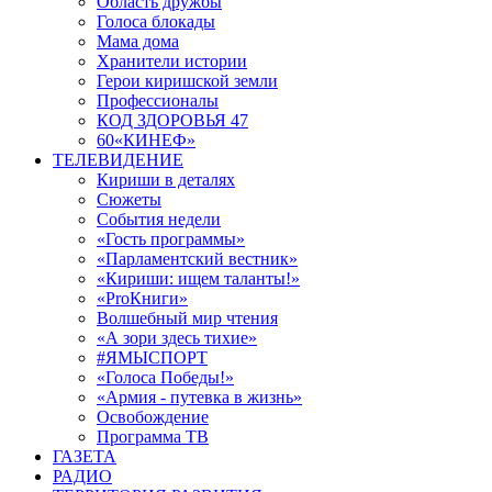
Область дружбы
Голоса блокады
Мама дома
Хранители истории
Герои киришской земли
Профессионалы
КОД ЗДОРОВЬЯ 47
60«КИНЕФ»
ТЕЛЕВИДЕНИЕ
Кириши в деталях
Сюжеты
События недели
«Гость программы»
«Парламентский вестник»
«Кириши: ищем таланты!»
«ProКниги»
Волшебный мир чтения
«А зори здесь тихие»
#ЯМЫСПОРТ
«Голоса Победы!»
«Армия - путевка в жизнь»
Освобождение
Программа ТВ
ГАЗЕТА
РАДИО