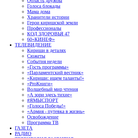
Область дружбы
Голоса блокады
Мама дома
Хранители истории
Герои киришской земли
Профессионалы
КОД ЗДОРОВЬЯ 47
60«КИНЕФ»
ТЕЛЕВИДЕНИЕ
Кириши в деталях
Сюжеты
События недели
«Гость программы»
«Парламентский вестник»
«Кириши: ищем таланты!»
«ProКниги»
Волшебный мир чтения
«А зори здесь тихие»
#ЯМЫСПОРТ
«Голоса Победы!»
«Армия - путевка в жизнь»
Освобождение
Программа ТВ
ГАЗЕТА
РАДИО