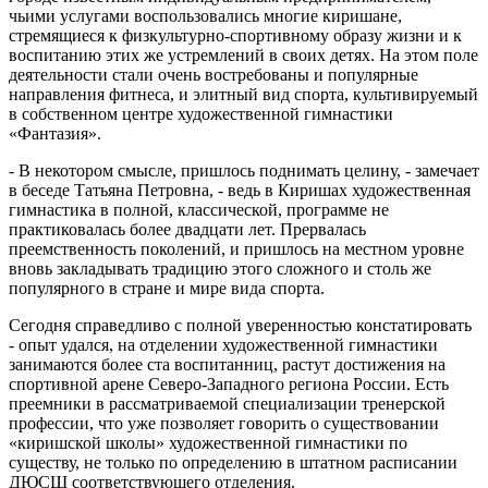
чьими услугами воспользовались многие киришане,
стремящиеся к физкультурно-спортивному образу жизни и к
воспитанию этих же устремлений в своих детях. На этом поле
деятельности стали очень востребованы и популярные
направления фитнеса, и элитный вид спорта, культивируемый
в собственном центре художественной гимнастики
«Фантазия».
- В некотором смысле, пришлось поднимать целину, - замечает
в беседе Татьяна Петровна, - ведь в Киришах художественная
гимнастика в полной, классической, программе не
практиковалась более двадцати лет. Прервалась
преемственность поколений, и пришлось на местном уровне
вновь закладывать традицию этого сложного и столь же
популярного в стране и мире вида спорта.
Сегодня справедливо с полной уверенностью констатировать
- опыт удался, на отделении художественной гимнастики
занимаются более ста воспитанниц, растут достижения на
спортивной арене Северо-Западного региона России. Есть
преемники в рассматриваемой специализации тренерской
профессии, что уже позволяет говорить о существовании
«киришской школы» художественной гимнастики по
существу, не только по определению в штатном расписании
ДЮСШ соответствующего отделения.