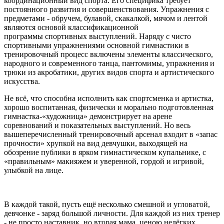
координационный вид спорта. Его специфика требует
постоянного развития и совершенствования. Упражнения с
предметами - обручем, булавой, скакалкой, мячом и лентой
являются основой классификационной
программы спортивных выступлений. Наряду с чисто
спортивными упражнениями основной гимнастики в
тренировочный процесс включены элементы классического,
народного и современного танца, пантомимы, упражнения и
трюки из акробатики, других видов спорта и артистического
искусства.
Не всё, что способна исполнить как спортсменка и артистка,
хорошо воспитанная, физически и морально подготовленная
гимнастка-«художница» демонстрирует на арене
соревнований и показательных выступлений. Но весь
вышеперечисленный тренировочный арсенал входит в «запас
прочности» хрупкой на вид девчушки, выходящей на
обозрение публики в ярком гимнастическом купальнике, с
«правильным» макияжем и уверенной, гордой и игривой,
улыбкой на лице.
В каждой такой, пусть ещё несколько смешной и угловатой,
девчонке - заряд большой личности. Для каждой из них тренер
- не просто наставник, но вторая мама, ценою нелёгких