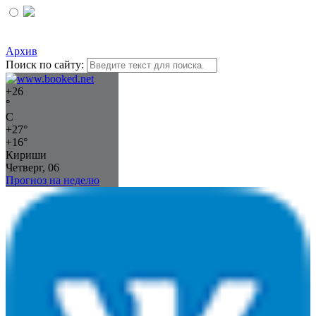
Архив
Поиск по сайту:
+
26
°
C
+
27°
+
16°
Кириши
Четверг, 06
Прогноз на неделю