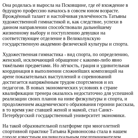
Она родилась и выросла на Псковщине, где её вхождение в
будущую профессию началось в совсем юном возрасте.
Врождённый талант и настойчивая увлечённость Татьяны
художественной гимнастикой и, как следствие, успехи в
данном направлении способствовали дальнейшему
жизненному выбору и поступлению девушки на
соответствующее отделение в Великолукскую
государственную академию физической культуры и спорта.
Художественная гимнастика - вид спорта, по определению,
женский, исключающий обращение с какими-либо явно
тяжёлыми предметами. Но лёгкость, грация и удивительная
координация в выполнении сложнейших композиций на
арене показательных выступлений и соревнований
достигается напряжённым трудом спортсменов и их
педагогов. В новых экономических условиях в стране
квалификации тренера оказалось недостаточно для успешной
реализации своих планов на ниве физкультуры и спорта, и
продолжением академического образования героини рассказа,
в то время уже ставшей женой и мамой, стал Санкт-
Петербургский государственный университет экономики.
На такой образовательной платформе при многолетней
спортивной практике Татьяна Кривоносова стала в нашем
городе известным индивидуальным предпринимателем,