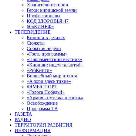
Хранители истории
Герои киришской земли
Профессионалы
КОД ЗДОРОВЬЯ 47
60«КИНЕФ»
ТЕЛЕВИДЕНИЕ
Кириши в деталях
Сюжеты
События недели
«Гость программы»
«Парламентский вестник»
«Кириши: ищем таланты!»
«ProКниги»
Волшебный мир чтения
«А зори здесь тихие»
#ЯМЫСПОРТ
«Голоса Победы!»
«Армия - путевка в жизнь»
Освобождение
Программа ТВ
ГАЗЕТА
РАДИО
ТЕРРИТОРИЯ РАЗВИТИЯ
ИНФОРМАЦИЯ
Документы