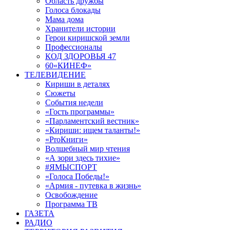
Область дружбы
Голоса блокады
Мама дома
Хранители истории
Герои киришской земли
Профессионалы
КОД ЗДОРОВЬЯ 47
60«КИНЕФ»
ТЕЛЕВИДЕНИЕ
Кириши в деталях
Сюжеты
События недели
«Гость программы»
«Парламентский вестник»
«Кириши: ищем таланты!»
«ProКниги»
Волшебный мир чтения
«А зори здесь тихие»
#ЯМЫСПОРТ
«Голоса Победы!»
«Армия - путевка в жизнь»
Освобождение
Программа ТВ
ГАЗЕТА
РАДИО