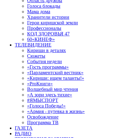
Область дружбы
Голоса блокады
Мама дома
Хранители истории
Герои киришской земли
Профессионалы
КОД ЗДОРОВЬЯ 47
60«КИНЕФ»
ТЕЛЕВИДЕНИЕ
Кириши в деталях
Сюжеты
События недели
«Гость программы»
«Парламентский вестник»
«Кириши: ищем таланты!»
«ProКниги»
Волшебный мир чтения
«А зори здесь тихие»
#ЯМЫСПОРТ
«Голоса Победы!»
«Армия - путевка в жизнь»
Освобождение
Программа ТВ
ГАЗЕТА
РАДИО