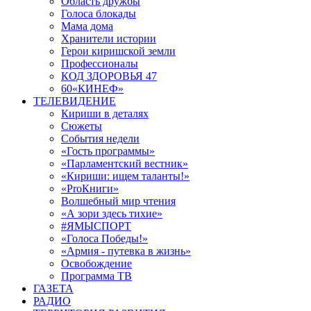
Область дружбы
Голоса блокады
Мама дома
Хранители истории
Герои киришской земли
Профессионалы
КОД ЗДОРОВЬЯ 47
60«КИНЕФ»
ТЕЛЕВИДЕНИЕ
Кириши в деталях
Сюжеты
События недели
«Гость программы»
«Парламентский вестник»
«Кириши: ищем таланты!»
«ProКниги»
Волшебный мир чтения
«А зори здесь тихие»
#ЯМЫСПОРТ
«Голоса Победы!»
«Армия - путевка в жизнь»
Освобождение
Программа ТВ
ГАЗЕТА
РАДИО