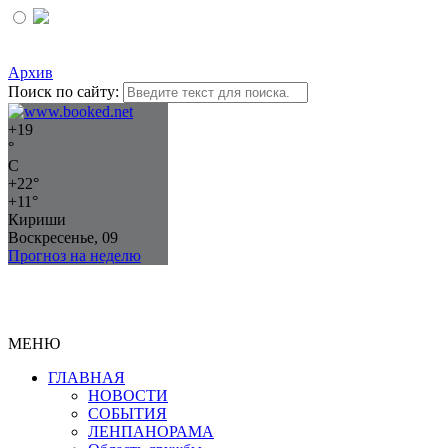
Архив
Поиск по сайту:
+
19
°
C
+
22°
+
11°
Кириши
Воскресенье, 09
Прогноз на неделю
МЕНЮ
ГЛАВНАЯ
НОВОСТИ
СОБЫТИЯ
ЛЕНПАНОРАМА