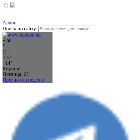
Архив
Поиск по сайту:
+
24
°
C
+
25°
+
14°
Кириши
Пятница, 07
Прогноз на неделю