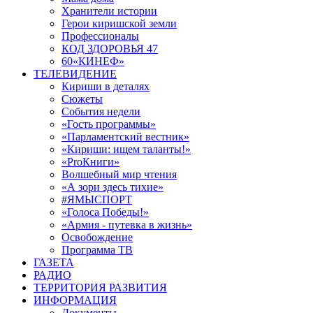
Хранители истории
Герои киришской земли
Профессионалы
КОД ЗДОРОВЬЯ 47
60«КИНЕФ»
ТЕЛЕВИДЕНИЕ
Кириши в деталях
Сюжеты
События недели
«Гость программы»
«Парламентский вестник»
«Кириши: ищем таланты!»
«ProКниги»
Волшебный мир чтения
«А зори здесь тихие»
#ЯМЫСПОРТ
«Голоса Победы!»
«Армия - путевка в жизнь»
Освобождение
Программа ТВ
ГАЗЕТА
РАДИО
ТЕРРИТОРИЯ РАЗВИТИЯ
ИНФОРМАЦИЯ
Документы