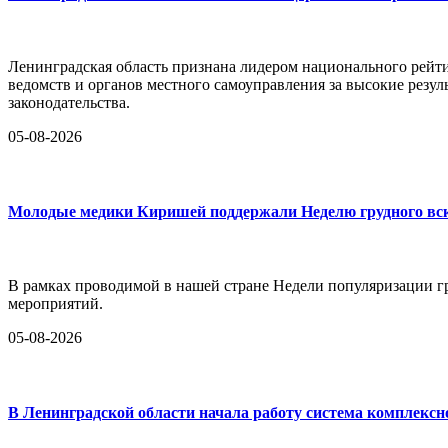
Ленинградская область признана лидером национального рейт
ведомств и органов местного самоуправления за высокие резул
законодательства.
05-08-2026
Молодые медики Киришей поддержали Неделю грудного в
В рамках проводимой в нашей стране Недели популяризации 
мероприятий.
05-08-2026
В Ленинградской области начала работу система комплексн