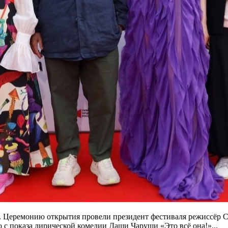
. Церемонию открытия провели президент фестиваля режиссёр Се
 с показа лирической комедии Даши Чаруши «Это всё она!»...