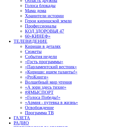
Область дружбы
Голоса блокады
Мама дома
Хранители истории
Герои киришской земли
Профессионалы
КОД ЗДОРОВЬЯ 47
60«КИНЕФ»
ТЕЛЕВИДЕНИЕ
Кириши в деталях
Сюжеты
События недели
«Гость программы»
«Парламентский вестник»
«Кириши: ищем таланты!»
«ProКниги»
Волшебный мир чтения
«А зори здесь тихие»
#ЯМЫСПОРТ
«Голоса Победы!»
«Армия - путевка в жизнь»
Освобождение
Программа ТВ
ГАЗЕТА
РАДИО