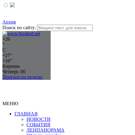
Архив
Поиск по сайту:
+
26
°
C
+
27°
+
16°
Кириши
Четверг, 06
Прогноз на неделю
МЕНЮ
ГЛАВНАЯ
НОВОСТИ
СОБЫТИЯ
ЛЕНПАНОРАМА