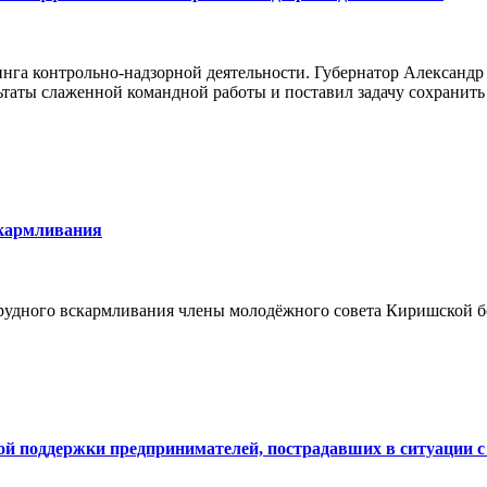
инга контрольно-надзорной деятельности. Губернатор Александ
ьтаты слаженной командной работы и поставил задачу сохранить
скармливания
грудного вскармливания члены молодёжного совета Киришской 
ой поддержки предпринимателей, пострадавших в ситуации с 