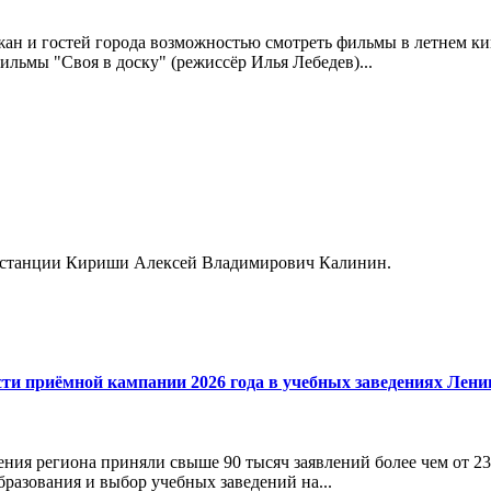
ан и гостей города возможностью смотреть фильмы в летнем кин
ильмы "Своя в доску" (режиссёр Илья Лебедев)...
к станции Кириши Алексей Владимирович Калинин.
сти приёмной кампании 2026 года в учебных заведениях Лени
ния региона приняли свыше 90 тысяч заявлений более чем от 23
бразования и выбор учебных заведений на...