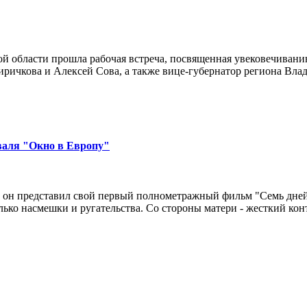
ой области прошла рабочая встреча, посвященная увековечиван
иричкова и Алексей Сова, а также вице-губернатор региона Вла
валя "Окно в Европу"
 он представил свой первый полнометражный фильм "Семь дней 
ько насмешки и ругательства. Со стороны матери - жесткий конт