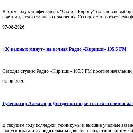
В этом году кинофестиваль "Окно в Европу" порадовал выборж
с детьми, люди старшего поколения. Сегодня они посмотрели ф
07-08-2026
«20 важных минут» на волнах Радио «Кириши» 105.5 FM
Сегодня студию Радио «Кириши» 105.5 FM посетил начальни
06-08-2026
Губернатор Александр Дрозденко подвёл итоги основной ча
В текущем году колледжи, техникумы и высшие учебные заведе
выпускникам и их родителям за доверие к областной системе о