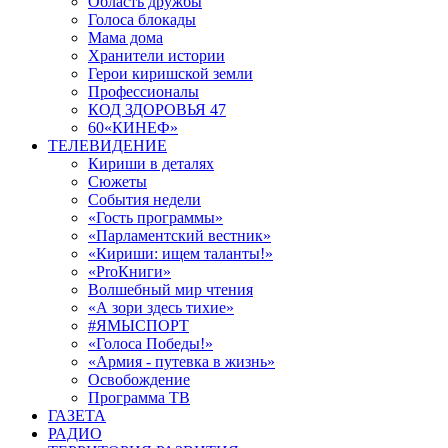
Область дружбы
Голоса блокады
Мама дома
Хранители истории
Герои киришской земли
Профессионалы
КОД ЗДОРОВЬЯ 47
60«КИНЕФ»
ТЕЛЕВИДЕНИЕ
Кириши в деталях
Сюжеты
События недели
«Гость программы»
«Парламентский вестник»
«Кириши: ищем таланты!»
«ProКниги»
Волшебный мир чтения
«А зори здесь тихие»
#ЯМЫСПОРТ
«Голоса Победы!»
«Армия - путевка в жизнь»
Освобождение
Программа ТВ
ГАЗЕТА
РАДИО