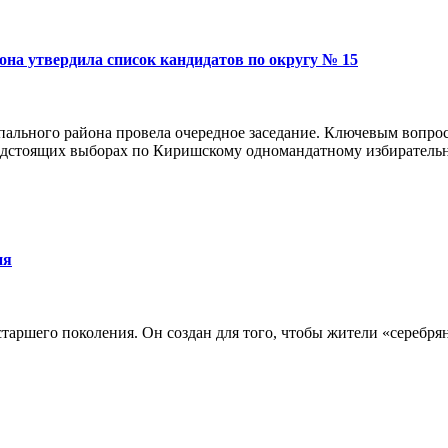
на утвердила список кандидатов по округу № 15
ального района провела очередное заседание. Ключевым вопрос
редстоящих выборах по Киришскому одномандатному избиратель
ия
аршего поколения. Он создан для того, чтобы жители «серебрян