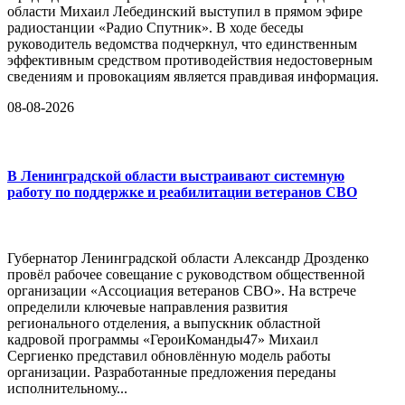
области Михаил Лебединский выступил в прямом эфире
радиостанции «Радио Спутник». В ходе беседы
руководитель ведомства подчеркнул, что единственным
эффективным средством противодействия недостоверным
сведениям и провокациям является правдивая информация.
08-08-2026
В Ленинградской области выстраивают системную
работу по поддержке и реабилитации ветеранов СВО
Губернатор Ленинградской области Александр Дрозденко
провёл рабочее совещание с руководством общественной
организации «Ассоциация ветеранов СВО». На встрече
определили ключевые направления развития
регионального отделения, а выпускник областной
кадровой программы «ГероиКоманды47» Михаил
Сергиенко представил обновлённую модель работы
организации. Разработанные предложения переданы
исполнительному...