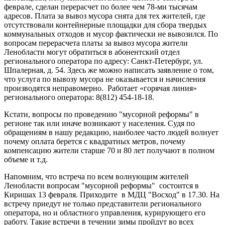
феврале, сделан перерасчет по более чем 78-ми тысячам
адресов. Плата за вывоз мусора снята для тех жителей, где
отсутствовали контейнерные площадки для сбора твердых
коммунальных отходов и мусор фактически не вывозился. По
вопросам перерасчета платы за вывоз мусора жители
Ленобласти могут обратиться в абонентский отдел
регионального оператора по адресу: Санкт-Петербург, ул.
Шпалерная, д. 54. Здесь же можно написать заявление о том,
что услуга по вывозу мусора не оказывается и начисления
производятся неправомерно. Работает «горячая линия»
регионального оператора: 8(812) 454-18-18.
Кстати, вопросы по проведению "мусорной реформы" в
регионе так или иначе возникают у населения. Судя по
обращениям в нашу редакцию, наиболее часто людей волнует
почему оплата берется с квадратных метров, почему
компенсацию жители старше 70 и 80 лет получают в полном
объеме и т.д.
Напомним, что встреча по всем волнующим жителей
Ленобласти вопросам "мусорной реформы" состоится в
Киришах 13 февраля. Приходите в МДЦ "Восход" в 17.30. На
встречу приедут не только представители регионального
оператора, но и областного управления, курирующего его
работу. Такие встречи в течении зимы пройдут во всех