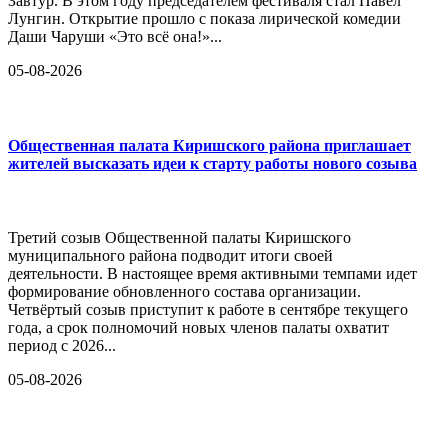
Завтур. В этом году председателем фестиваля стал Павел
Лунгин. Открытие прошло с показа лирической комедии
Даши Чаруши «Это всё она!»...
05-08-2026
Общественная палата Киришского района приглашает
жителей высказать идеи к старту работы нового созыва
Третий созыв Общественной палаты Киришского
муниципального района подводит итоги своей
деятельности. В настоящее время активными темпами идет
формирование обновленного состава организации.
Четвёртый созыв приступит к работе в сентябре текущего
года, а срок полномочий новых членов палаты охватит
период с 2026...
05-08-2026