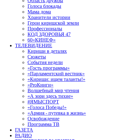
Область дружбы
Голоса блокады
Мама дома
Хранители истории
Герои киришской земли
Профессионалы
КОД ЗДОРОВЬЯ 47
60«КИНЕФ»
ТЕЛЕВИДЕНИЕ
Кириши в деталях
Сюжеты
События недели
«Гость программы»
«Парламентский вестник»
«Кириши: ищем таланты!»
«ProКниги»
Волшебный мир чтения
«А зори здесь тихие»
#ЯМЫСПОРТ
«Голоса Победы!»
«Армия - путевка в жизнь»
Освобождение
Программа ТВ
ГАЗЕТА
РАДИО