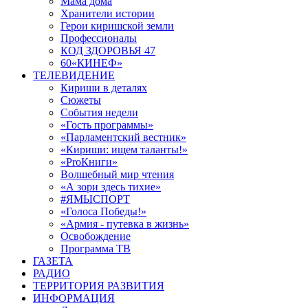
Мама дома
Хранители истории
Герои киришской земли
Профессионалы
КОД ЗДОРОВЬЯ 47
60«КИНЕФ»
ТЕЛЕВИДЕНИЕ
Кириши в деталях
Сюжеты
События недели
«Гость программы»
«Парламентский вестник»
«Кириши: ищем таланты!»
«ProКниги»
Волшебный мир чтения
«А зори здесь тихие»
#ЯМЫСПОРТ
«Голоса Победы!»
«Армия - путевка в жизнь»
Освобождение
Программа ТВ
ГАЗЕТА
РАДИО
ТЕРРИТОРИЯ РАЗВИТИЯ
ИНФОРМАЦИЯ