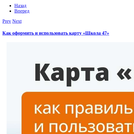
Назад
Вперед
Prev
Next
Как оформить и использовать карту «Школа 47»