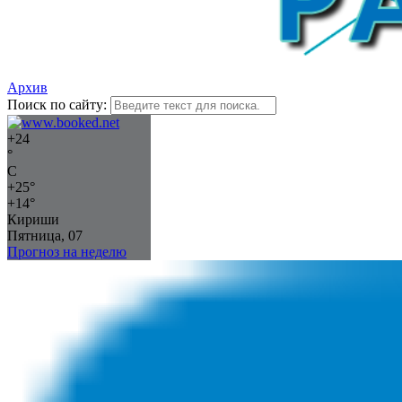
Архив
Поиск по сайту:
+
24
°
C
+
25°
+
14°
Кириши
Пятница, 07
Прогноз на неделю