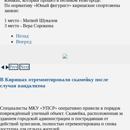
коньках, который прошел в Великом Новгороде.
По нормативу «Юный фигурист» киришские спортсмены
заняли:
1 место - Матвей Шувалов
3 место - Вера Сорокина
Назад
Вперед
Prev
Next
В Киришах отремонтировали скамейку после
случая вандализма
Специалисты МКУ «УПСР» оперативно привели в порядок
повреждённый уличный объект. Скамейка, расположенная за
зданием городской администрации и пострадавшая от
действий хулиганов, полностью отремонтирована и снова
доступна для отдыха жителей.