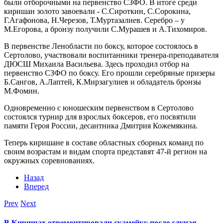
были отборочными на первенство СЗФО. В итоге среди
киришан золото завоевали - С.Сироткин, С.Сорокина,
Г.Агафонова, Н.Черезов, Т.Муртазалиев. Серебро – у
М.Егорова, а бронзу получили С.Мурашев и А.Тихомиров.
В первенстве Ленобласти по боксу, которое состоялось в
Сертолово, участвовали воспитанники тренера-преподавателя
ДЮСШ Михаила Васильева. Здесь проходил отбор на
первенство СЗФО по боксу. Его прошли серебряные призеры
Б.Сангов, А.Лаптей, К.Мирзагулиев и обладатель бронзы
М.Фомин.
Одновременно с юношеским первенством в Сертолово
состоялся турнир для взрослых боксеров, его посвятили
памяти Героя России, десантника Дмитрия Кожемякина.
Теперь киришане в составе областных сборных команд по
своим возрастам и видам спорта представят 47-й регион на
окружных соревнованиях.
Назад
Вперед
Prev
Next
В Киришах отремонтировали скамейку после случая