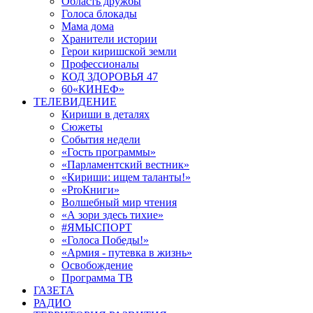
Область дружбы
Голоса блокады
Мама дома
Хранители истории
Герои киришской земли
Профессионалы
КОД ЗДОРОВЬЯ 47
60«КИНЕФ»
ТЕЛЕВИДЕНИЕ
Кириши в деталях
Сюжеты
События недели
«Гость программы»
«Парламентский вестник»
«Кириши: ищем таланты!»
«ProКниги»
Волшебный мир чтения
«А зори здесь тихие»
#ЯМЫСПОРТ
«Голоса Победы!»
«Армия - путевка в жизнь»
Освобождение
Программа ТВ
ГАЗЕТА
РАДИО