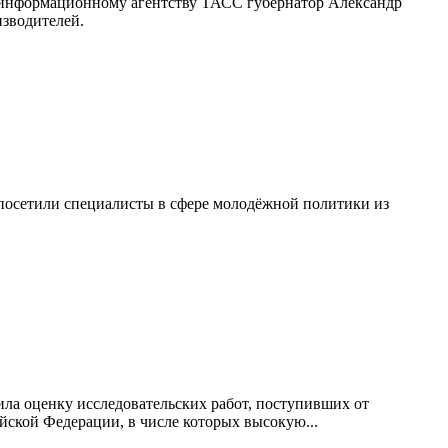
 информационному агентству ТАСС губернатор Александр
изводителей.
посетили специалисты в сфере молодёжной политики из
ила оценку исследовательских работ, поступивших от
йской Федерации, в числе которых высокую...