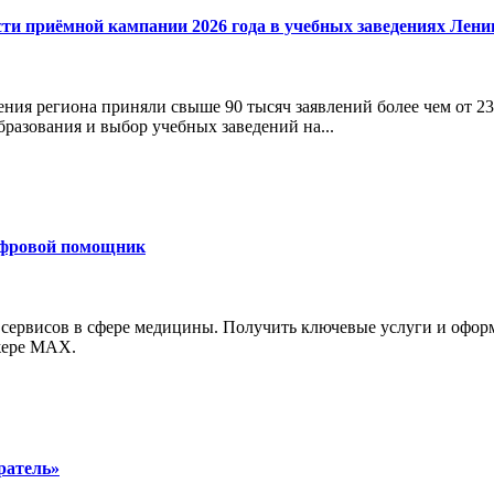
сти приёмной кампании 2026 года в учебных заведениях Лени
ния региона приняли свыше 90 тысяч заявлений более чем от 23
бразования и выбор учебных заведений на...
ифровой помощник
 сервисов в сфере медицины. Получить ключевые услуги и офор
джере MAX.
ратель»