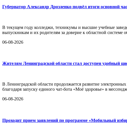
Губернатор Александр Дрозденко подвёл итоги основной ча
В текущем году колледжи, техникумы и высшие учебные заведе
выпускникам и их родителям за доверие к областной системе о
06-08-2026
Жителям Ленинградской области стал доступен удобный ц
В Ленинградской области продолжается развитие электронных
благодаря запуску единого чат-бота «Моё здоровье» в мессен
06-08-2026
Проходит прием заявлений по программе «Мобильный изби