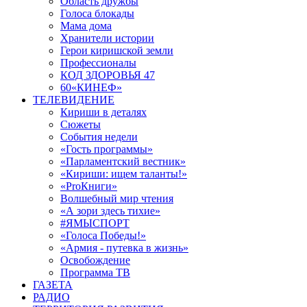
Область дружбы
Голоса блокады
Мама дома
Хранители истории
Герои киришской земли
Профессионалы
КОД ЗДОРОВЬЯ 47
60«КИНЕФ»
ТЕЛЕВИДЕНИЕ
Кириши в деталях
Сюжеты
События недели
«Гость программы»
«Парламентский вестник»
«Кириши: ищем таланты!»
«ProКниги»
Волшебный мир чтения
«А зори здесь тихие»
#ЯМЫСПОРТ
«Голоса Победы!»
«Армия - путевка в жизнь»
Освобождение
Программа ТВ
ГАЗЕТА
РАДИО