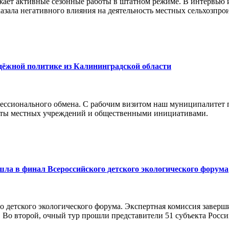
ает активные сезонные работы в штатном режиме. В интервью
азала негативного влияния на деятельность местных сельхозпро
дёжной политике из Калининградской области
ессионального обмена. С рабочим визитом наш муниципалитет 
боты местных учреждений и общественными инициативами.
а в финал Всероссийского детского экологического форума
о детского экологического форума. Экспертная комиссия заверш
 Во второй, очный тур прошли представители 51 субъекта Росси