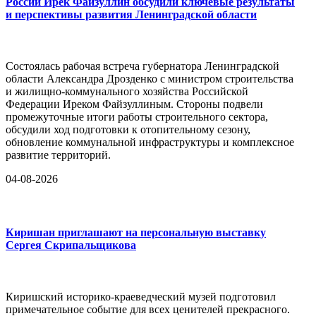
России Ирек Файзуллин обсудили ключевые результаты
и перспективы развития Ленинградской области
Состоялась рабочая встреча губернатора Ленинградской
области Александра Дрозденко с министром строительства
и жилищно-коммунального хозяйства Российской
Федерации Иреком Файзуллиным. Стороны подвели
промежуточные итоги работы строительного сектора,
обсудили ход подготовки к отопительному сезону,
обновление коммунальной инфраструктуры и комплексное
развитие территорий.
04-08-2026
Киришан приглашают на персональную выставку
Сергея Скрипальщикова
Киришский историко-краеведческий музей подготовил
примечательное событие для всех ценителей прекрасного.