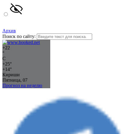
Архив
Поиск по сайту:
+
22
°
C
+
25°
+
14°
Кириши
Пятница, 07
Прогноз на неделю