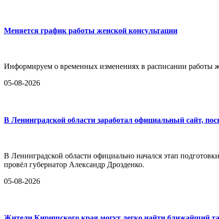
Меняется график работы женской консультации
Информируем о временных изменениях в расписании работы ж
05-08-2026
В Ленинградской области заработал официальный сайт, по
В Ленинградской области официально начался этап подготовк
провёл губернатор Александр Дрозденко.
05-08-2026
Жители Киришского края могут легко найти ближайший та