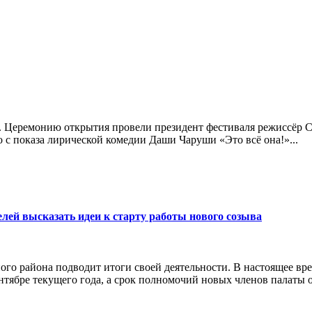
. Церемонию открытия провели президент фестиваля режиссёр Се
 с показа лирической комедии Даши Чаруши «Это всё она!»...
ей высказать идеи к старту работы нового созыва
го района подводит итоги своей деятельности. В настоящее в
нтябре текущего года, а срок полномочий новых членов палаты ох