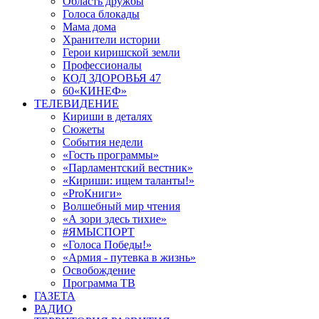
Область дружбы
Голоса блокады
Мама дома
Хранители истории
Герои киришской земли
Профессионалы
КОД ЗДОРОВЬЯ 47
60«КИНЕФ»
ТЕЛЕВИДЕНИЕ
Кириши в деталях
Сюжеты
События недели
«Гость программы»
«Парламентский вестник»
«Кириши: ищем таланты!»
«ProКниги»
Волшебный мир чтения
«А зори здесь тихие»
#ЯМЫСПОРТ
«Голоса Победы!»
«Армия - путевка в жизнь»
Освобождение
Программа ТВ
ГАЗЕТА
РАДИО