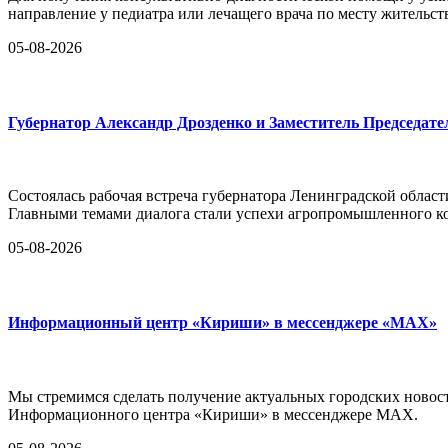
направление у педиатра или лечащего врача по месту жительст
05-08-2026
Губернатор Александр Дрозденко и Заместитель Председа
Состоялась рабочая встреча губернатора Ленинградской обла
Главными темами диалога стали успехи агропромышленного ко
05-08-2026
Информационный центр «Кириши» в мессенджере «MAX»
Мы стремимся сделать получение актуальных городских новос
Информационного центра «Кириши» в мессенджере MAX.