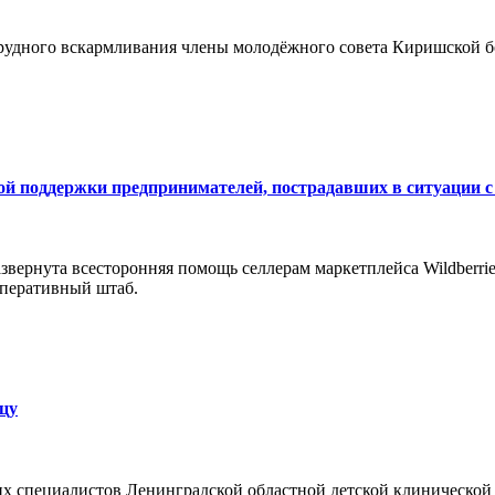
грудного вскармливания члены молодёжного совета Киришской 
ой поддержки предпринимателей, пострадавших в ситуации с 
вернута всесторонняя помощь селлерам маркетплейса Wildberrie
 оперативный штаб.
ицу
их специалистов Ленинградской областной детской клинической