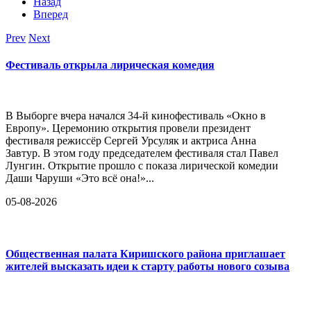
Назад
Вперед
Prev
Next
Фестиваль открыла лирическая комедия
В Выборге вчера начался 34-й кинофестиваль «Окно в
Европу». Церемонию открытия провели президент
фестиваля режиссёр Сергей Урсуляк и актриса Анна
Завтур. В этом году председателем фестиваля стал Павел
Лунгин. Открытие прошло с показа лирической комедии
Даши Чаруши «Это всё она!»...
05-08-2026
Общественная палата Киришского района приглашает
жителей высказать идеи к старту работы нового созыва