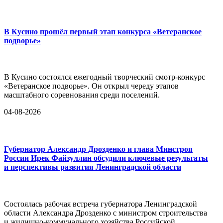
В Кусино прошёл первый этап конкурса «Ветеранское
подворье»
В Кусино состоялся ежегодный творческий смотр-конкурс
«Ветеранское подворье». Он открыл череду этапов
масштабного соревнования среди поселений.
04-08-2026
Губернатор Александр Дрозденко и глава Минстроя
России Ирек Файзуллин обсудили ключевые результаты
и перспективы развития Ленинградской области
Состоялась рабочая встреча губернатора Ленинградской
области Александра Дрозденко с министром строительства
и жилищно-коммунального хозяйства Российской