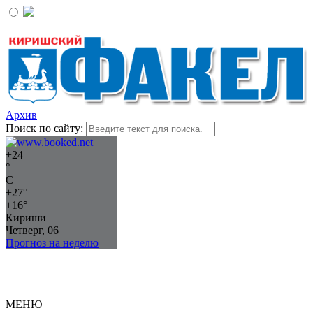
Архив
Поиск по сайту:
+
24
°
C
+
27°
+
16°
Кириши
Четверг, 06
Прогноз на неделю
МЕНЮ