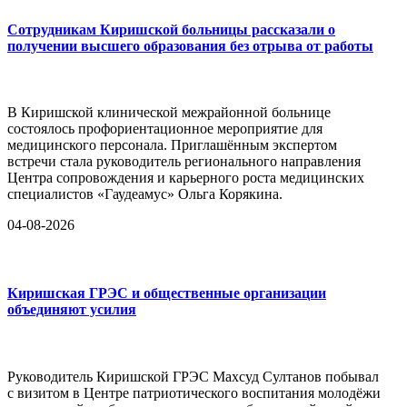
Сотрудникам Киришской больницы рассказали о
получении высшего образования без отрыва от работы
В Киришской клинической межрайонной больнице
состоялось профориентационное мероприятие для
медицинского персонала. Приглашённым экспертом
встречи стала руководитель регионального направления
Центра сопровождения и карьерного роста медицинских
специалистов «Гаудеамус» Ольга Корякина.
04-08-2026
Киришская ГРЭС и общественные организации
объединяют усилия
Руководитель Киришской ГРЭС Махсуд Султанов побывал
с визитом в Центре патриотического воспитания молодёжи