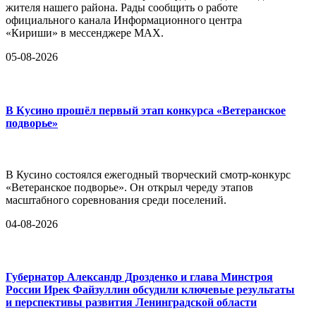
жителя нашего района. Рады сообщить о работе
официального канала Информационного центра
«Кириши» в мессенджере MAX.
05-08-2026
В Кусино прошёл первый этап конкурса «Ветеранское
подворье»
В Кусино состоялся ежегодный творческий смотр-конкурс
«Ветеранское подворье». Он открыл череду этапов
масштабного соревнования среди поселений.
04-08-2026
Губернатор Александр Дрозденко и глава Минстроя
России Ирек Файзуллин обсудили ключевые результаты
и перспективы развития Ленинградской области