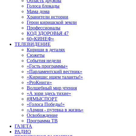
Область дружбы
Голоса блокады
Мама дома
Хранители истории
Герои киришской земли
Профессионалы
КОД ЗДОРОВЬЯ 47
60«КИНЕФ»
ТЕЛЕВИДЕНИЕ
Кириши в деталях
Сюжеты
События недели
«Гость программы»
«Парламентский вестник»
«Кириши: ищем таланты!»
«ProКниги»
Волшебный мир чтения
«А зори здесь тихие»
#ЯМЫСПОРТ
«Голоса Победы!»
«Армия - путевка в жизнь»
Освобождение
Программа ТВ
ГАЗЕТА
РАДИО