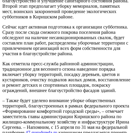
благоустройство и улучшение санитарного состояния района.
Второй этап предполагает уборку мемориалов, памятных
мест, воинских захоронений проведение экологических
субботников в Киришском районе.
Сейчас идет активная подготовка к организации субботника.
Сразу после схода снежного покрова поселения района
обследуют на наличие несанкционированных свалок, будет
составлен план работ, распределены уборочные территории с
привлечением организаций всех форм собственности для
участия в благоустройстве района.
Как отметила пресс-служба районной администрации,
традиционное для весеннего сезона наведение порядка
включает уборку территорий, посадку деревьев, цветов и
кустарников, очистку подвалов жилых домов, восстановление
и ремонт детских и спортивных площадок, покраску
ограждений, внешнее благоустройство фасадов зданий.
– Также будет уделено внимание уборке общественных
территорий, благоустроенных в рамках федерального проекта
«Формирование комфортной городской среды», – отмечает
заместитель главы администрации Киришского района по
жилищно-коммунальному хозяйству и инфраструктуре Ирина
Сергеева. – Напомним, с 15 апреля по 31 мая на федеральной
платформе
47.gorodsreda.ru
киришанам предлагается принять