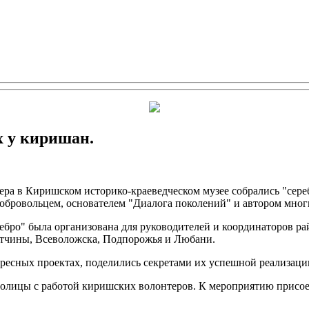
х у киришан.
ера в Киришском историко-краеведческом музее собрались "сере
ровольцем, основателем "Диалога поколений" и автором многи
ебро" была организована для руководителей и координаторов 
атчины, Всеволожска, Подпорожья и Любани.
ересных проектах, поделились секретами их успешной реализац
лицы с работой киришских волонтеров. К мероприятию присоед