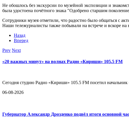
Не обошлось без экскурсии по музейной экспозиции и знакомс
была удостоена почётного знака "Одобрено старшим поколение
Сотрудники музея отметили, что радостно было общаться с ак
Наши тележурналисты также побывали на встрече и вскоре на
Назад
Вперед
Prev
Next
«20 важных минут» на волнах Радио «Кириши» 105.5 FM
Сегодня студию Радио «Кириши» 105.5 FM посетил начальни
06-08-2026
Губернатор Александр Дрозденко подвёл итоги основной ча