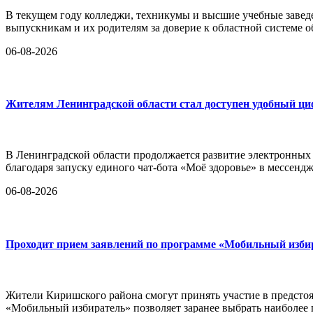
В текущем году колледжи, техникумы и высшие учебные заведе
выпускникам и их родителям за доверие к областной системе о
06-08-2026
Жителям Ленинградской области стал доступен удобный ц
В Ленинградской области продолжается развитие электронных
благодаря запуску единого чат-бота «Моё здоровье» в мессен
06-08-2026
Проходит прием заявлений по программе «Мобильный изби
Жители Киришского района смогут принять участие в предстоя
«Мобильный избиратель» позволяет заранее выбрать наиболее