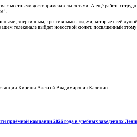
тва с местными достопримечательностями. А ещё работа сотруд
м".
тивными, энергичным, креативными людьми, которые всей душой 
 нашем телеканале выйдет новостной сюжет, посвященный этому
к станции Кириши Алексей Владимирович Калинин.
сти приёмной кампании 2026 года в учебных заведениях Лени