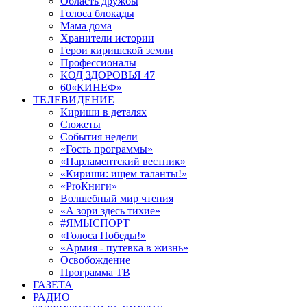
Область дружбы
Голоса блокады
Мама дома
Хранители истории
Герои киришской земли
Профессионалы
КОД ЗДОРОВЬЯ 47
60«КИНЕФ»
ТЕЛЕВИДЕНИЕ
Кириши в деталях
Сюжеты
События недели
«Гость программы»
«Парламентский вестник»
«Кириши: ищем таланты!»
«ProКниги»
Волшебный мир чтения
«А зори здесь тихие»
#ЯМЫСПОРТ
«Голоса Победы!»
«Армия - путевка в жизнь»
Освобождение
Программа ТВ
ГАЗЕТА
РАДИО