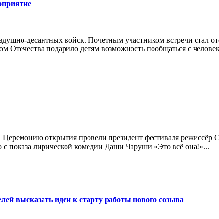
оприятие
здушно-десантных войск. Почетным участником встречи стал от
ом Отечества подарило детям возможность пообщаться с челове
. Церемонию открытия провели президент фестиваля режиссёр Се
 с показа лирической комедии Даши Чаруши «Это всё она!»...
ей высказать идеи к старту работы нового созыва