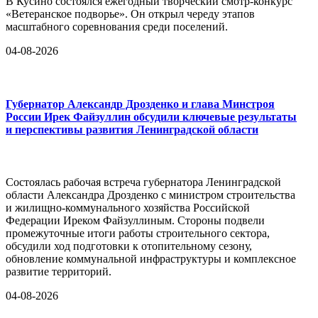
В Кусино состоялся ежегодный творческий смотр-конкурс
«Ветеранское подворье». Он открыл череду этапов
масштабного соревнования среди поселений.
04-08-2026
Губернатор Александр Дрозденко и глава Минстроя
России Ирек Файзуллин обсудили ключевые результаты
и перспективы развития Ленинградской области
Состоялась рабочая встреча губернатора Ленинградской
области Александра Дрозденко с министром строительства
и жилищно-коммунального хозяйства Российской
Федерации Иреком Файзуллиным. Стороны подвели
промежуточные итоги работы строительного сектора,
обсудили ход подготовки к отопительному сезону,
обновление коммунальной инфраструктуры и комплексное
развитие территорий.
04-08-2026