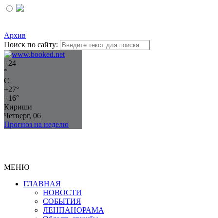
Архив
Поиск по сайту:
+
24
°
C
+
27°
+
16°
Кириши
Четверг, 06
Прогноз на неделю
МЕНЮ
ГЛАВНАЯ
НОВОСТИ
СОБЫТИЯ
ЛЕНПАНОРАМА