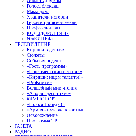
Область дружбы
Голоса блокады
Мама дома
Хранители истории
Герои киришской земли
Профессионалы
КОД ЗДОРОВЬЯ 47
60«КИНЕФ»
ТЕЛЕВИДЕНИЕ
Кириши в деталях
Сюжеты
События недели
«Гость программы»
«Парламентский вестник»
«Кириши: ищем таланты!»
«ProКниги»
Волшебный мир чтения
«А зори здесь тихие»
#ЯМЫСПОРТ
«Голоса Победы!»
«Армия - путевка в жизнь»
Освобождение
Программа ТВ
ГАЗЕТА
РАДИО