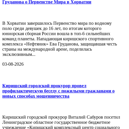
Груданова о Первенстве Мира в Хорватии
В Хорватии завершилось Первенство мира по водному
поло среди девушек до 16 лет, по итогам которого
юниорская сборная России вошла в топ-6 сильнейших
команд планеты. Нападающая киришского спортивного
комплекса «Нефтяник» Ева Груданова, защищавшая честь
страны на международной арене, поделилась
эксклюзивным...
03-08-2026
Киришский городской прокурор провел
профилактическую беседу с пожилыми гражданами о
новых способах мошенничества
Киришский городской прокурор Виталий Сабуров посетил
Ленинградское областное государственное бюджетное
учреждение «Киришский комплексный центр социального