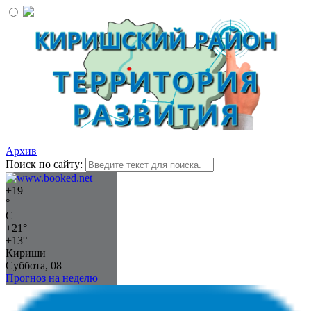
Архив
Поиск по сайту:
+
19
°
C
+
21°
+
13°
Кириши
Суббота, 08
Прогноз на неделю