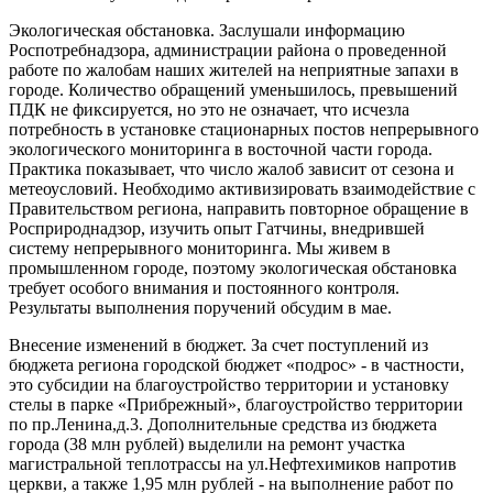
Экологическая обстановка. Заслушали информацию
Роспотребнадзора, администрации района о проведенной
работе по жалобам наших жителей на неприятные запахи в
городе. Количество обращений уменьшилось, превышений
ПДК не фиксируется, но это не означает, что исчезла
потребность в установке стационарных постов непрерывного
экологического мониторинга в восточной части города.
Практика показывает, что число жалоб зависит от сезона и
метеоусловий. Необходимо активизировать взаимодействие с
Правительством региона, направить повторное обращение в
Росприроднадзор, изучить опыт Гатчины, внедрившей
систему непрерывного мониторинга. Мы живем в
промышленном городе, поэтому экологическая обстановка
требует особого внимания и постоянного контроля.
Результаты выполнения поручений обсудим в мае.
Внесение изменений в бюджет. За счет поступлений из
бюджета региона городской бюджет «подрос» - в частности,
это субсидии на благоустройство территории и установку
стелы в парке «Прибрежный», благоустройство территории
по пр.Ленина,д.3. Дополнительные средства из бюджета
города (38 млн рублей) выделили на ремонт участка
магистральной теплотрассы на ул.Нефтехимиков напротив
церкви, а также 1,95 млн рублей - на выполнение работ по