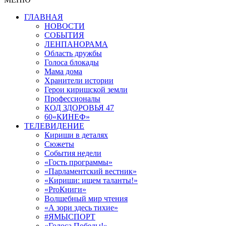
ГЛАВНАЯ
НОВОСТИ
СОБЫТИЯ
ЛЕНПАНОРАМА
Область дружбы
Голоса блокады
Мама дома
Хранители истории
Герои киришской земли
Профессионалы
КОД ЗДОРОВЬЯ 47
60«КИНЕФ»
ТЕЛЕВИДЕНИЕ
Кириши в деталях
Сюжеты
События недели
«Гость программы»
«Парламентский вестник»
«Кириши: ищем таланты!»
«ProКниги»
Волшебный мир чтения
«А зори здесь тихие»
#ЯМЫСПОРТ
«Голоса Победы!»