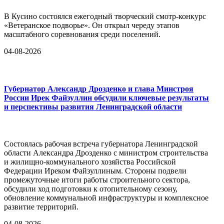
В Кусино состоялся ежегодный творческий смотр-конкурс
«Ветеранское подворье». Он открыл череду этапов
масштабного соревнования среди поселений.
04-08-2026
Губернатор Александр Дрозденко и глава Минстроя
России Ирек Файзуллин обсудили ключевые результаты
и перспективы развития Ленинградской области
Состоялась рабочая встреча губернатора Ленинградской
области Александра Дрозденко с министром строительства
и жилищно-коммунального хозяйства Российской
Федерации Иреком Файзуллиным. Стороны подвели
промежуточные итоги работы строительного сектора,
обсудили ход подготовки к отопительному сезону,
обновление коммунальной инфраструктуры и комплексное
развитие территорий.
04-08-2026