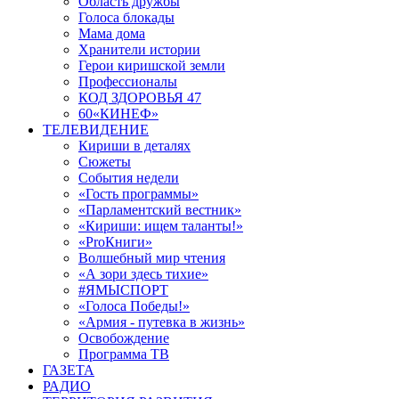
Область дружбы
Голоса блокады
Мама дома
Хранители истории
Герои киришской земли
Профессионалы
КОД ЗДОРОВЬЯ 47
60«КИНЕФ»
ТЕЛЕВИДЕНИЕ
Кириши в деталях
Сюжеты
События недели
«Гость программы»
«Парламентский вестник»
«Кириши: ищем таланты!»
«ProКниги»
Волшебный мир чтения
«А зори здесь тихие»
#ЯМЫСПОРТ
«Голоса Победы!»
«Армия - путевка в жизнь»
Освобождение
Программа ТВ
ГАЗЕТА
РАДИО