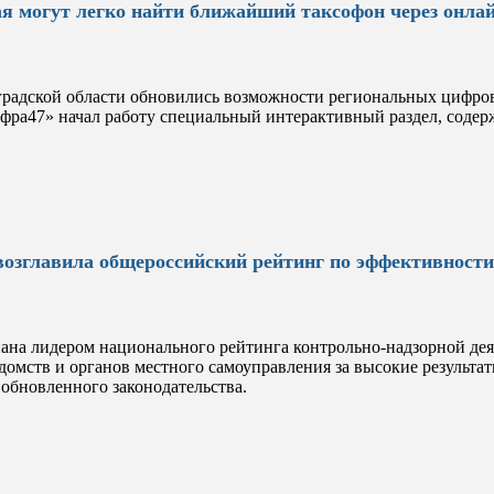
 могут легко найти ближайший таксофон через онла
градской области обновились возможности региональных цифров
ра47» начал работу специальный интерактивный раздел, соде
возглавила общероссийский рейтинг по эффективности
нана лидером национального рейтинга контрольно-надзорной дея
омств и органов местного самоуправления за высокие результа
 обновленного законодательства.