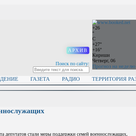
+
26
°
C
+
27°
+
16°
АРХИВ
Кириши
Четверг, 06
Поиск по сайту:
Прогноз на неделю
ИДЕНИЕ
ГАЗЕТА
РАДИО
ТЕРРИТОРИЯ РА
еннослужащих
ета депутатов стали меры поддержки семей военнослужащих,