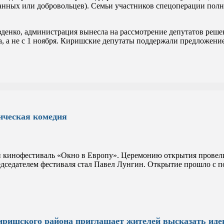
ных или добровольцев). Семьи участников спецоперации полност
нко, администрация вынесла на рассмотрение депутатов решени
ода, а не с 1 ноября. Киришские депутаты поддержали предложе
ическая комедия
й кинофестиваль «Окно в Европу». Церемонию открытия провели
едседателем фестиваля стал Павел Лунгин. Открытие прошло с п
ришского района приглашает жителей высказать идеи