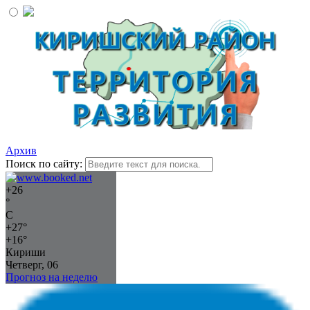
Архив
Поиск по сайту:
+
26
°
C
+
27°
+
16°
Кириши
Четверг, 06
Прогноз на неделю