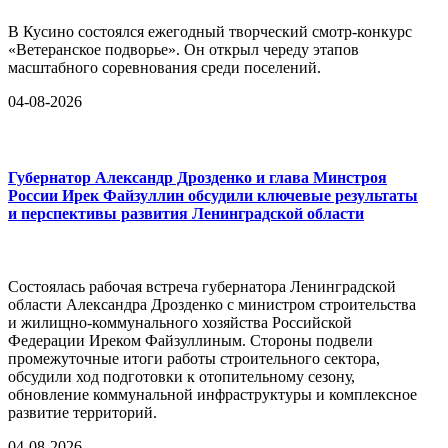
В Кусино состоялся ежегодный творческий смотр-конкурс
«Ветеранское подворье». Он открыл череду этапов
масштабного соревнования среди поселений.
04-08-2026
Губернатор Александр Дрозденко и глава Минстроя
России Ирек Файзуллин обсудили ключевые результаты
и перспективы развития Ленинградской области
Состоялась рабочая встреча губернатора Ленинградской
области Александра Дрозденко с министром строительства
и жилищно-коммунального хозяйства Российской
Федерации Иреком Файзуллиным. Стороны подвели
промежуточные итоги работы строительного сектора,
обсудили ход подготовки к отопительному сезону,
обновление коммунальной инфраструктуры и комплексное
развитие территорий.
04-08-2026