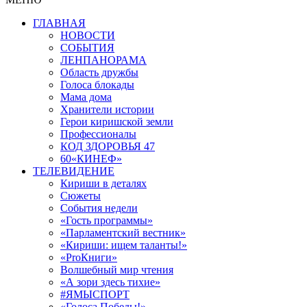
ГЛАВНАЯ
НОВОСТИ
СОБЫТИЯ
ЛЕНПАНОРАМА
Область дружбы
Голоса блокады
Мама дома
Хранители истории
Герои киришской земли
Профессионалы
КОД ЗДОРОВЬЯ 47
60«КИНЕФ»
ТЕЛЕВИДЕНИЕ
Кириши в деталях
Сюжеты
События недели
«Гость программы»
«Парламентский вестник»
«Кириши: ищем таланты!»
«ProКниги»
Волшебный мир чтения
«А зори здесь тихие»
#ЯМЫСПОРТ
«Голоса Победы!»