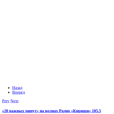
Назад
Вперед
Prev
Next
«20 важных минут» на волнах Радио «Кириши» 105.5