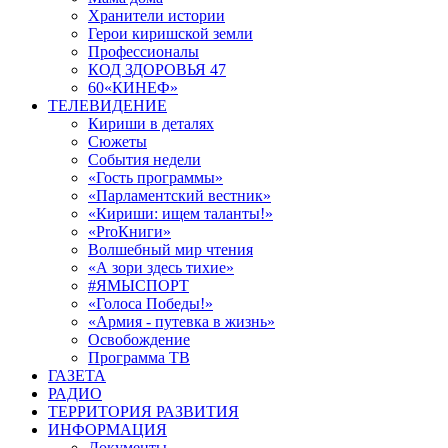
Хранители истории
Герои киришской земли
Профессионалы
КОД ЗДОРОВЬЯ 47
60«КИНЕФ»
ТЕЛЕВИДЕНИЕ
Кириши в деталях
Сюжеты
События недели
«Гость программы»
«Парламентский вестник»
«Кириши: ищем таланты!»
«ProКниги»
Волшебный мир чтения
«А зори здесь тихие»
#ЯМЫСПОРТ
«Голоса Победы!»
«Армия - путевка в жизнь»
Освобождение
Программа ТВ
ГАЗЕТА
РАДИО
ТЕРРИТОРИЯ РАЗВИТИЯ
ИНФОРМАЦИЯ
Документы