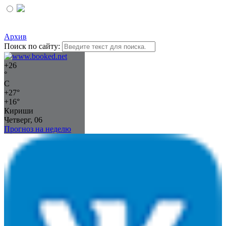
Архив
Поиск по сайту:
+
26
°
C
+
27°
+
16°
Кириши
Четверг, 06
Прогноз на неделю