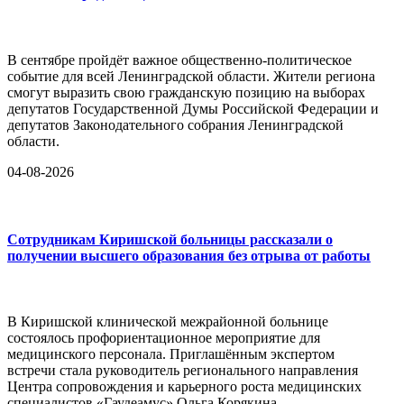
В сентябре пройдёт важное общественно-политическое
событие для всей Ленинградской области. Жители региона
смогут выразить свою гражданскую позицию на выборах
депутатов Государственной Думы Российской Федерации и
депутатов Законодательного собрания Ленинградской
области.
04-08-2026
Сотрудникам Киришской больницы рассказали о
получении высшего образования без отрыва от работы
В Киришской клинической межрайонной больнице
состоялось профориентационное мероприятие для
медицинского персонала. Приглашённым экспертом
встречи стала руководитель регионального направления
Центра сопровождения и карьерного роста медицинских
специалистов «Гаудеамус» Ольга Корякина.