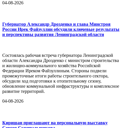
04-08-2026
Губернатор Александр Дрозденко и глава Минстроя
России Ирек Файзуллин обсудили ключевые результаты
и перспективы развития Ленинградской области
Состоялась рабочая встреча губернатора Ленинградской
области Александра Дрозденко с министром строительства
и жилищно-коммунального хозяйства Российской
Федерации Иреком Файзуллиным. Стороны подвели
промежуточные итоги работы строительного сектора,
обсудили ход подготовки к отопительному сезону,
обновление коммунальной инфраструктуры и комплексное
развитие территорий.
04-08-2026
Киришан приглашают на персональную выставку
Сергея Скрипальщикова