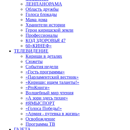
ЛЕНПАНОРАМА
Область дружбы
Голоса блокады
Мама дома
Хранители истории
Герои киришской земли
Профессионалы
КОД ЗДОРОВЬЯ 47
60«КИНЕФ»
ТЕЛЕВИДЕНИЕ
Кириши в деталях
Сюжеты
События недели
«Гость программы»
«Парламентский вестник»
«Кириши: ищем таланты!»
«ProКниги»
Волшебный мир чтения
«А зори здесь тихие»
#ЯМЫСПОРТ
«Голоса Победы!»
«Армия - путевка в жизнь»
Освобождение
Программа ТВ
ГАЗЕТА