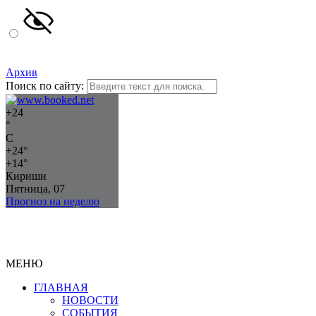
Архив
Поиск по сайту:
+
24
°
C
+
24°
+
14°
Кириши
Пятница, 07
Прогноз на неделю
МЕНЮ
ГЛАВНАЯ
НОВОСТИ
СОБЫТИЯ