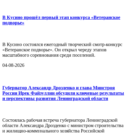
В Кусино прошёл первый этап конкурса «Ветеранское
подворье»
В Кусино состоялся ежегодный творческий смотр-конкурс
«Ветеранское подворье». Он открыл череду этапов
масштабного соревнования среди поселений.
04-08-2026
Губернатор Александр Дрозденко и глава Минстроя
России Ирек Файзуллин обсудили ключевые результаты
и перспективы развития Ленинградской области
Состоялась рабочая встреча губернатора Ленинградской
области Александра Дрозденко с министром строительства
и жилищно-коммунального хозяйства Российской