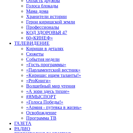
Область дружбы
Голоса блокады
Мама дома
Хранители истории
Герои киришской земли
Профессионалы
КОД ЗДОРОВЬЯ 47
60«КИНЕФ»
ТЕЛЕВИДЕНИЕ
Кириши в деталях
Сюжеты
События недели
«Гость программы»
«Парламентский вестник»
«Кириши: ищем таланты!»
«ProКниги»
Волшебный мир чтения
«А зори здесь тихие»
#ЯМЫСПОРТ
«Голоса Победы!»
«Армия - путевка в жизнь»
Освобождение
Программа ТВ
ГАЗЕТА
РАДИО