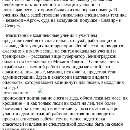
необходимость экстренной эвакуации условного
пострадавшего, которому была оказана первая помощь. В
учениях была задействована уникальная специальная техника
– вездеход «Арго», суда на воздушной подушке «Славир» и
«Север».
– Масштабные комплексные учения с участием
представителей всех спасательных служб, работающих и
взаимодействующих на территории Ленобласти, проводятся
ежегодно к началу весны, не считая локальных учений и
тренировок, – рассказал вице-губернатор Ленинградской
области по безопасности Михаил Ильин. – Основная цель –
отработка слаженной работы всех подразделений, это
спасатели, пожарные, медики, психологи, представители
администрации. Здесь в акватории наглядно видна та
опасность, которая может возникнуть для людей, выходящих
на лед.
С
потеплением
происходит подтаивание снега и льда, облом ледяных масс, их
крошение – и как только люди выходят на лед, тем более
выезжают на транспорте, возникает угроза их жизни. При
участии администраций районов постоянно проводится
профилактическая работа, тем не менее подготовка
спасателей и владение спецтехникой должны быть на самом
высоком уровне.