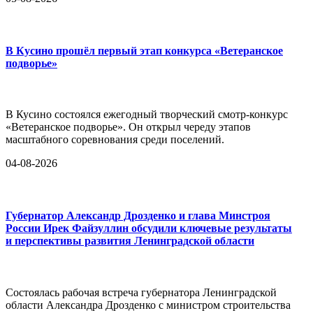
В Кусино прошёл первый этап конкурса «Ветеранское
подворье»
В Кусино состоялся ежегодный творческий смотр-конкурс
«Ветеранское подворье». Он открыл череду этапов
масштабного соревнования среди поселений.
04-08-2026
Губернатор Александр Дрозденко и глава Минстроя
России Ирек Файзуллин обсудили ключевые результаты
и перспективы развития Ленинградской области
Состоялась рабочая встреча губернатора Ленинградской
области Александра Дрозденко с министром строительства