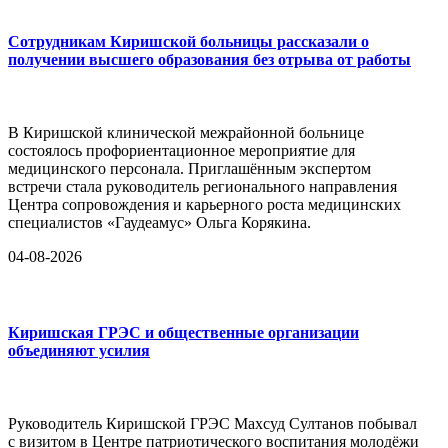
Сотрудникам Киришской больницы рассказали о
получении высшего образования без отрыва от работы
В Киришской клинической межрайонной больнице
состоялось профориентационное мероприятие для
медицинского персонала. Приглашённым экспертом
встречи стала руководитель регионального направления
Центра сопровождения и карьерного роста медицинских
специалистов «Гаудеамус» Ольга Корякина.
04-08-2026
Киришская ГРЭС и общественные организации
объединяют усилия
Руководитель Киришской ГРЭС Махсуд Султанов побывал
с визитом в Центре патриотического воспитания молодёжи