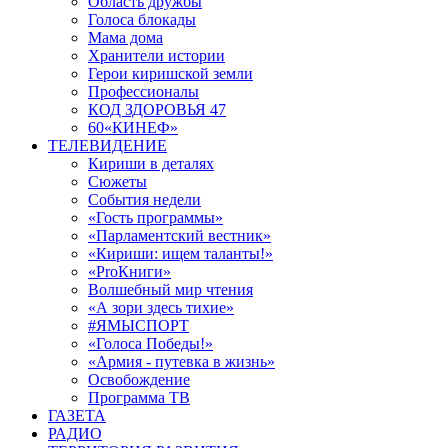
Область дружбы
Голоса блокады
Мама дома
Хранители истории
Герои киришской земли
Профессионалы
КОД ЗДОРОВЬЯ 47
60«КИНЕФ»
ТЕЛЕВИДЕНИЕ
Кириши в деталях
Сюжеты
События недели
«Гость программы»
«Парламентский вестник»
«Кириши: ищем таланты!»
«ProКниги»
Волшебный мир чтения
«А зори здесь тихие»
#ЯМЫСПОРТ
«Голоса Победы!»
«Армия - путевка в жизнь»
Освобождение
Программа ТВ
ГАЗЕТА
РАДИО