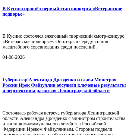
В Кусино прошёл первый этап конкурса «Ветеранское
подворье»
В Кусино состоялся ежегодный творческий смотр-конкурс
«Ветеранское подворье». Он открыл череду этапов
масштабного соревнования среди поселений.
04-08-2026
Губернатор Александр Дрозденко и глава Минстроя
России Ирек Файзуллин обсудили ключевые результаты
и перспективы развития Ленинградской области
Состоялась рабочая встреча губернатора Ленинградской
области Александра Дрозденко с министром строительства
и жилищно-коммунального хозяйства Российской
Федерации Иреком Файзуллиным. Стороны подвели
промежуточные итоги работы строительного сектора,