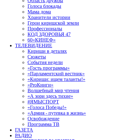
Область дружбы
Голоса блокады
Мама дома
Хранители истории
Герои киришской земли
Профессионалы
КОД ЗДОРОВЬЯ 47
60«КИНЕФ»
ТЕЛЕВИДЕНИЕ
Кириши в деталях
Сюжеты
События недели
«Гость программы»
«Парламентский вестник»
«Кириши: ищем таланты!»
«ProКниги»
Волшебный мир чтения
«А зори здесь тихие»
#ЯМЫСПОРТ
«Голоса Победы!»
«Армия - путевка в жизнь»
Освобождение
Программа ТВ
ГАЗЕТА
РАДИО