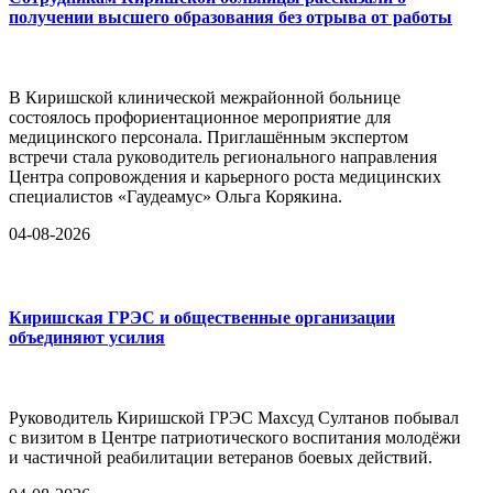
получении высшего образования без отрыва от работы
В Киришской клинической межрайонной больнице
состоялось профориентационное мероприятие для
медицинского персонала. Приглашённым экспертом
встречи стала руководитель регионального направления
Центра сопровождения и карьерного роста медицинских
специалистов «Гаудеамус» Ольга Корякина.
04-08-2026
Киришская ГРЭС и общественные организации
объединяют усилия
Руководитель Киришской ГРЭС Махсуд Султанов побывал
с визитом в Центре патриотического воспитания молодёжи
и частичной реабилитации ветеранов боевых действий.