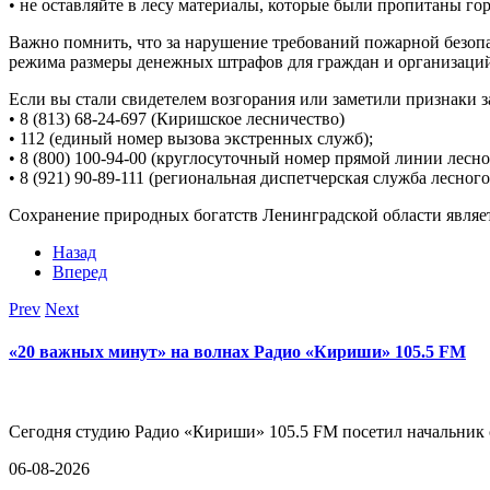
• не оставляйте в лесу материалы, которые были пропитаны г
Важно помнить, что за нарушение требований пожарной безоп
режима размеры денежных штрафов для граждан и организаций
Если вы стали свидетелем возгорания или заметили признаки 
• 8 (813) 68-24-697 (Киришское лесничество)
• 112 (единый номер вызова экстренных служб);
• 8 (800) 100-94-00 (круглосуточный номер прямой линии лесно
• 8 (921) 90-89-111 (региональная диспетчерская служба лесного
Сохранение природных богатств Ленинградской области являет
Назад
Вперед
Prev
Next
«20 важных минут» на волнах Радио «Кириши» 105.5 FM
Сегодня студию Радио «Кириши» 105.5 FM посетил начальни
06-08-2026