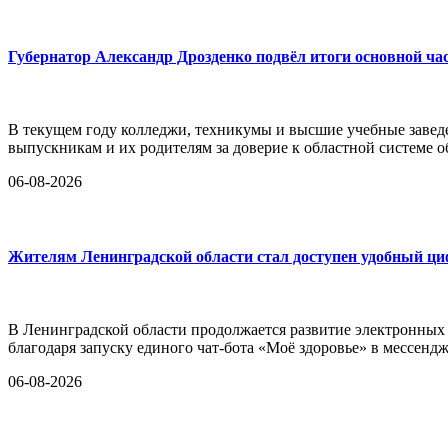
Губернатор Александр Дрозденко подвёл итоги основной ча
В текущем году колледжи, техникумы и высшие учебные заведе
выпускникам и их родителям за доверие к областной системе о
06-08-2026
Жителям Ленинградской области стал доступен удобный ц
В Ленинградской области продолжается развитие электронных
благодаря запуску единого чат-бота «Моё здоровье» в мессен
06-08-2026