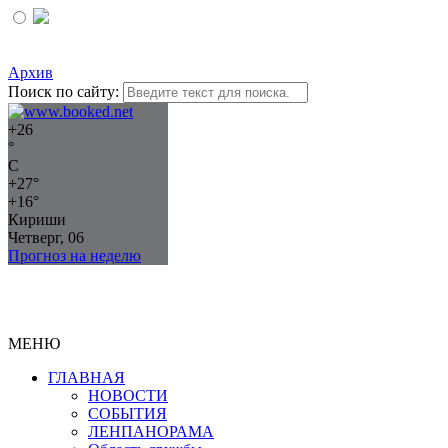
Архив
Поиск по сайту:
+
26
°
C
+
27°
+
16°
Кириши
Четверг, 06
Прогноз на неделю
МЕНЮ
ГЛАВНАЯ
НОВОСТИ
СОБЫТИЯ
ЛЕНПАНОРАМА