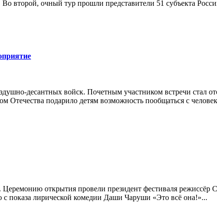
 Во второй, очный тур прошли представители 51 субъекта Росси
оприятие
здушно-десантных войск. Почетным участником встречи стал от
ом Отечества подарило детям возможность пообщаться с челове
. Церемонию открытия провели президент фестиваля режиссёр Се
 с показа лирической комедии Даши Чаруши «Это всё она!»...