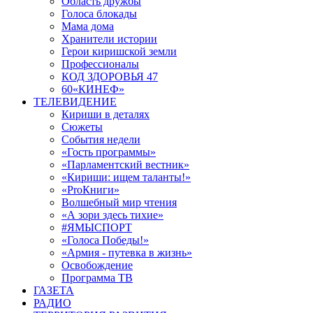
Область дружбы
Голоса блокады
Мама дома
Хранители истории
Герои киришской земли
Профессионалы
КОД ЗДОРОВЬЯ 47
60«КИНЕФ»
ТЕЛЕВИДЕНИЕ
Кириши в деталях
Сюжеты
События недели
«Гость программы»
«Парламентский вестник»
«Кириши: ищем таланты!»
«ProКниги»
Волшебный мир чтения
«А зори здесь тихие»
#ЯМЫСПОРТ
«Голоса Победы!»
«Армия - путевка в жизнь»
Освобождение
Программа ТВ
ГАЗЕТА
РАДИО