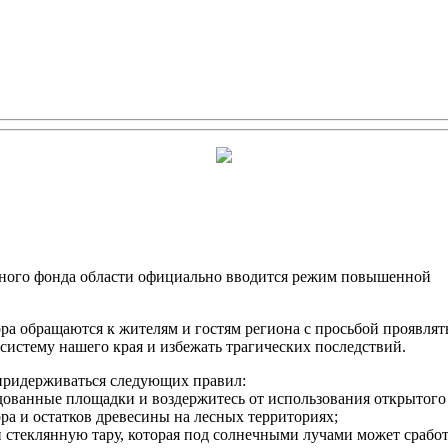
есного фонда области официально вводится режим повышенной
ра обращаются к жителям и гостям региона с просьбой проявлят
истему нашего края и избежать трагических последствий.
 придерживаться следующих правил:
удованные площадки и воздержитесь от использования открытого
ора и остатков древесины на лесных территориях;
й стеклянную тару, которая под солнечными лучами может сработ