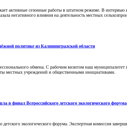
ает активные сезонные работы в штатном режиме. В интервью
азала негативного влияния на деятельность местных сельхозпро
дёжной политике из Калининградской области
ессионального обмена. С рабочим визитом наш муниципалитет 
боты местных учреждений и общественными инициативами.
а в финал Всероссийского детского экологического форума
о детского экологического форума. Экспертная комиссия заверш