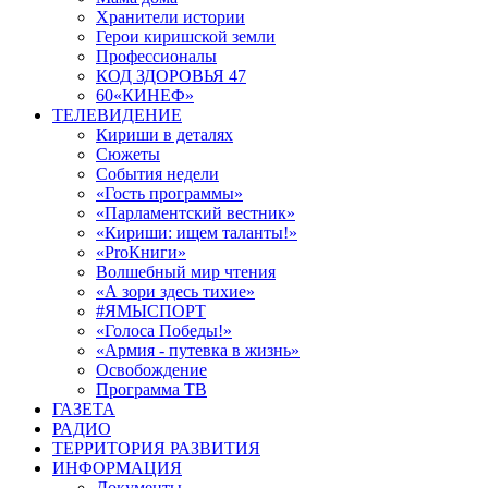
Хранители истории
Герои киришской земли
Профессионалы
КОД ЗДОРОВЬЯ 47
60«КИНЕФ»
ТЕЛЕВИДЕНИЕ
Кириши в деталях
Сюжеты
События недели
«Гость программы»
«Парламентский вестник»
«Кириши: ищем таланты!»
«ProКниги»
Волшебный мир чтения
«А зори здесь тихие»
#ЯМЫСПОРТ
«Голоса Победы!»
«Армия - путевка в жизнь»
Освобождение
Программа ТВ
ГАЗЕТА
РАДИО
ТЕРРИТОРИЯ РАЗВИТИЯ
ИНФОРМАЦИЯ
Документы