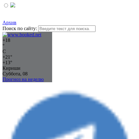
Архив
Поиск по сайту:
+
18
°
C
+
21°
+
13°
Кириши
Суббота, 08
Прогноз на неделю