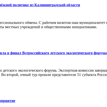
дёжной политике из Калининградской области
ессионального обмена. С рабочим визитом наш муниципалитет 
боты местных учреждений и общественными инициативами.
а в финал Всероссийского детского экологического форума
о детского экологического форума. Экспертная комиссия заверш
 Во второй, очный тур прошли представители 51 субъекта Росси
оприятие