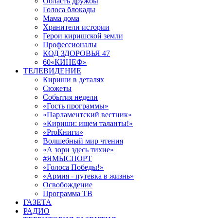
Область дружбы
Голоса блокады
Мама дома
Хранители истории
Герои киришской земли
Профессионалы
КОД ЗДОРОВЬЯ 47
60«КИНЕФ»
ТЕЛЕВИДЕНИЕ
Кириши в деталях
Сюжеты
События недели
«Гость программы»
«Парламентский вестник»
«Кириши: ищем таланты!»
«ProКниги»
Волшебный мир чтения
«А зори здесь тихие»
#ЯМЫСПОРТ
«Голоса Победы!»
«Армия - путевка в жизнь»
Освобождение
Программа ТВ
ГАЗЕТА
РАДИО