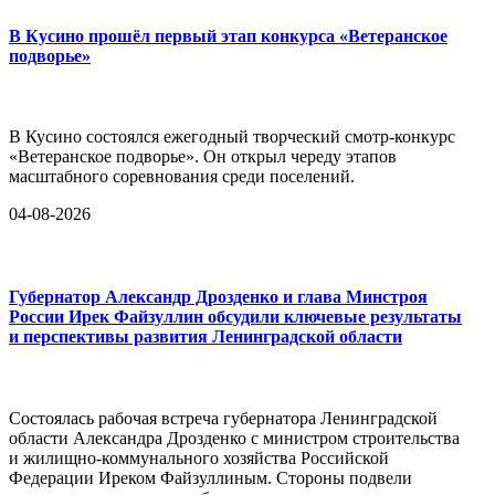
В Кусино прошёл первый этап конкурса «Ветеранское
подворье»
В Кусино состоялся ежегодный творческий смотр-конкурс
«Ветеранское подворье». Он открыл череду этапов
масштабного соревнования среди поселений.
04-08-2026
Губернатор Александр Дрозденко и глава Минстроя
России Ирек Файзуллин обсудили ключевые результаты
и перспективы развития Ленинградской области
Состоялась рабочая встреча губернатора Ленинградской
области Александра Дрозденко с министром строительства
и жилищно-коммунального хозяйства Российской
Федерации Иреком Файзуллиным. Стороны подвели