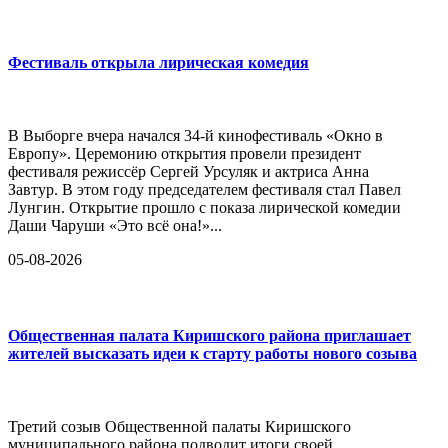
Фестиваль открыла лирическая комедия
В Выборге вчера начался 34-й кинофестиваль «Окно в
Европу». Церемонию открытия провели президент
фестиваля режиссёр Сергей Урсуляк и актриса Анна
Завтур. В этом году председателем фестиваля стал Павел
Лунгин. Открытие прошло с показа лирической комедии
Даши Чаруши «Это всё она!»...
05-08-2026
Общественная палата Киришского района приглашает
жителей высказать идеи к старту работы нового созыва
Третий созыв Общественной палаты Киришского
муниципального района подводит итоги своей