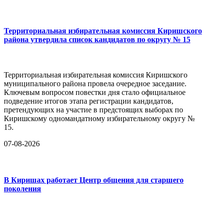
Территориальная избирательная комиссия Киришского
района утвердила список кандидатов по округу № 15
Территориальная избирательная комиссия Киришского
муниципального района провела очередное заседание.
Ключевым вопросом повестки дня стало официальное
подведение итогов этапа регистрации кандидатов,
претендующих на участие в предстоящих выборах по
Киришскому одномандатному избирательному округу №
15.
07-08-2026
В Киришах работает Центр общения для старшего
поколения