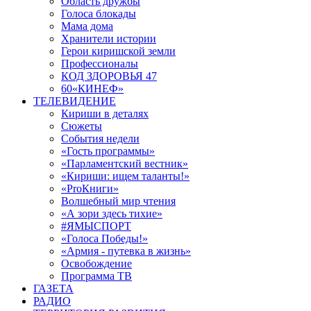
Область дружбы
Голоса блокады
Мама дома
Хранители истории
Герои киришской земли
Профессионалы
КОД ЗДОРОВЬЯ 47
60«КИНЕФ»
ТЕЛЕВИДЕНИЕ
Кириши в деталях
Сюжеты
События недели
«Гость программы»
«Парламентский вестник»
«Кириши: ищем таланты!»
«ProКниги»
Волшебный мир чтения
«А зори здесь тихие»
#ЯМЫСПОРТ
«Голоса Победы!»
«Армия - путевка в жизнь»
Освобождение
Программа ТВ
ГАЗЕТА
РАДИО