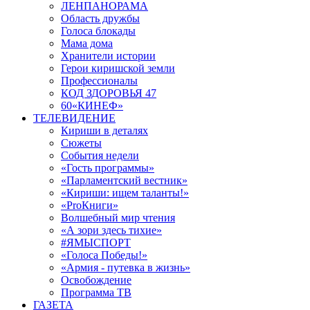
ЛЕНПАНОРАМА
Область дружбы
Голоса блокады
Мама дома
Хранители истории
Герои киришской земли
Профессионалы
КОД ЗДОРОВЬЯ 47
60«КИНЕФ»
ТЕЛЕВИДЕНИЕ
Кириши в деталях
Сюжеты
События недели
«Гость программы»
«Парламентский вестник»
«Кириши: ищем таланты!»
«ProКниги»
Волшебный мир чтения
«А зори здесь тихие»
#ЯМЫСПОРТ
«Голоса Победы!»
«Армия - путевка в жизнь»
Освобождение
Программа ТВ
ГАЗЕТА