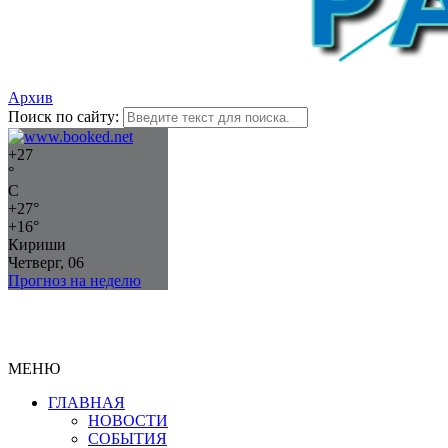
Архив
Поиск по сайту:
+
27
°
C
+
27°
+
16°
Кириши
Четверг, 06
Прогноз на неделю
МЕНЮ
ГЛАВНАЯ
НОВОСТИ
СОБЫТИЯ