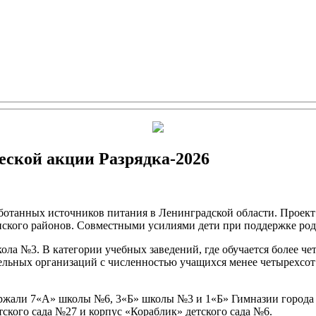
еской акции Разрядка-2026
ботанных источников питания в Ленинградской области. Проект
кого районов. Совместными усилиями дети при поддержке родит
ла №3. В категории учебных заведений, где обучается более че
ельных организаций с численностью учащихся менее четырехсот
держали 7«А» школы №6, 3«Б» школы №3 и 1«Б» Гимназии горо
ского сада №27 и корпус «Кораблик» детского сада №6.