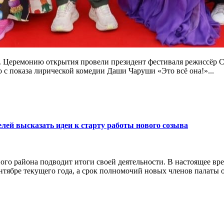
. Церемонию открытия провели президент фестиваля режиссёр Се
 с показа лирической комедии Даши Чаруши «Это всё она!»...
ей высказать идеи к старту работы нового созыва
го района подводит итоги своей деятельности. В настоящее в
нтябре текущего года, а срок полномочий новых членов палаты ох