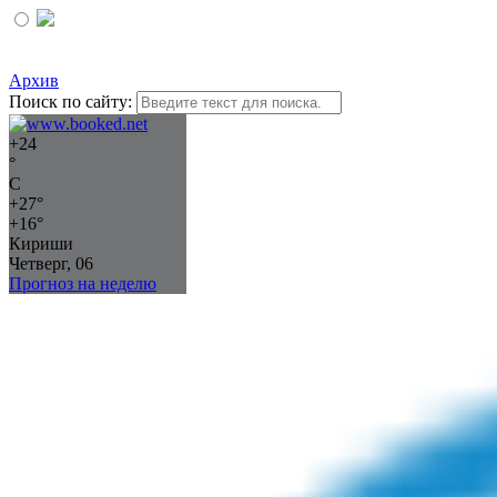
Архив
Поиск по сайту:
+
24
°
C
+
27°
+
16°
Кириши
Четверг, 06
Прогноз на неделю