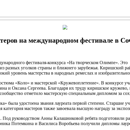
теров на международном фестивале в Со
дународного фестиваля-конкурса «На творческом Олимпе». Это
из разных уголков страны и ближнего зарубежья. Киришский ра
окий уровень мастерства в народных ремеслах и изобразительно
остюма «Коло» и мастерской «Кружевоплетение». В конкурсе уч
на и Оксана Сергеева. Благодаря их труду киришское кружево,
 сообщество отметило мастерскую специальным дипломом за со
а» была удостоена звания лауреата первой степени. Старшие у
лая категория мастеров также завоевала высшую награду за эк
. Под руководством Анны Калашниковой ребята подготовили ра
оника Потемкина и Василиса Воробьева получили дипломы лауре