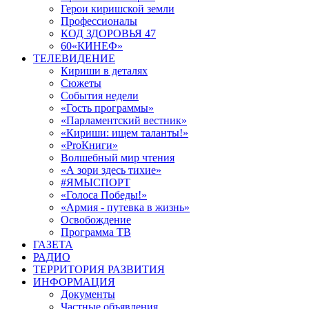
Герои киришской земли
Профессионалы
КОД ЗДОРОВЬЯ 47
60«КИНЕФ»
ТЕЛЕВИДЕНИЕ
Кириши в деталях
Сюжеты
События недели
«Гость программы»
«Парламентский вестник»
«Кириши: ищем таланты!»
«ProКниги»
Волшебный мир чтения
«А зори здесь тихие»
#ЯМЫСПОРТ
«Голоса Победы!»
«Армия - путевка в жизнь»
Освобождение
Программа ТВ
ГАЗЕТА
РАДИО
ТЕРРИТОРИЯ РАЗВИТИЯ
ИНФОРМАЦИЯ
Документы
Частные объявления