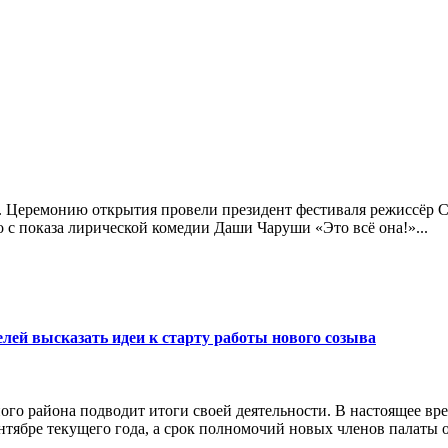
. Церемонию открытия провели президент фестиваля режиссёр Се
 с показа лирической комедии Даши Чаруши «Это всё она!»...
ей высказать идеи к старту работы нового созыва
го района подводит итоги своей деятельности. В настоящее в
нтябре текущего года, а срок полномочий новых членов палаты ох