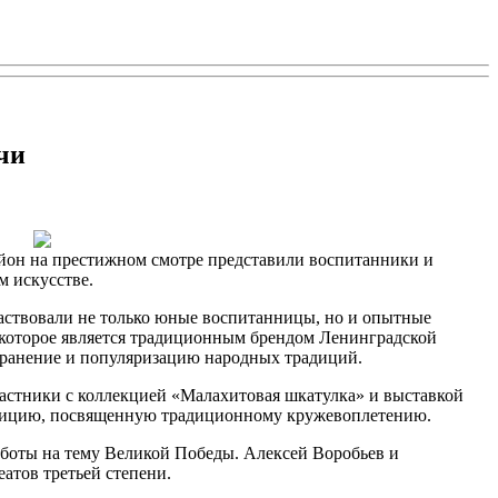
чи
йон на престижном смотре представили воспитанники и
м искусстве.
аствовали не только юные воспитанницы, но и опытные
 которое является традиционным брендом Ленинградской
хранение и популяризацию народных традиций.
частники с коллекцией «Малахитовая шкатулка» и выставкой
спозицию, посвященную традиционному кружевоплетению.
боты на тему Великой Победы. Алексей Воробьев и
атов третьей степени.