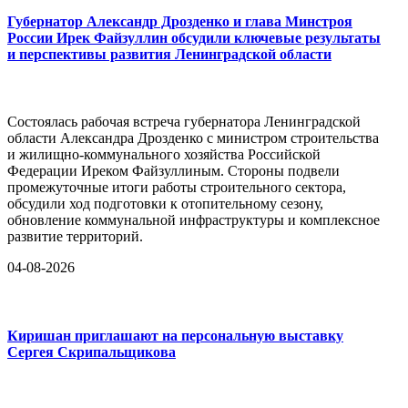
Губернатор Александр Дрозденко и глава Минстроя
России Ирек Файзуллин обсудили ключевые результаты
и перспективы развития Ленинградской области
Состоялась рабочая встреча губернатора Ленинградской
области Александра Дрозденко с министром строительства
и жилищно-коммунального хозяйства Российской
Федерации Иреком Файзуллиным. Стороны подвели
промежуточные итоги работы строительного сектора,
обсудили ход подготовки к отопительному сезону,
обновление коммунальной инфраструктуры и комплексное
развитие территорий.
04-08-2026
Киришан приглашают на персональную выставку
Сергея Скрипальщикова