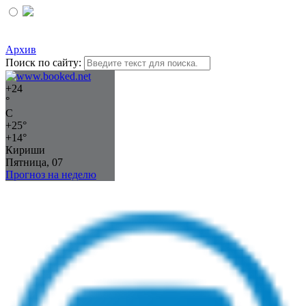
Архив
Поиск по сайту:
+
24
°
C
+
25°
+
14°
Кириши
Пятница, 07
Прогноз на неделю