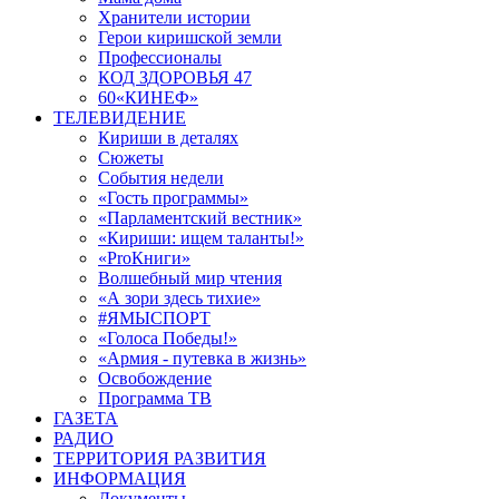
Хранители истории
Герои киришской земли
Профессионалы
КОД ЗДОРОВЬЯ 47
60«КИНЕФ»
ТЕЛЕВИДЕНИЕ
Кириши в деталях
Сюжеты
События недели
«Гость программы»
«Парламентский вестник»
«Кириши: ищем таланты!»
«ProКниги»
Волшебный мир чтения
«А зори здесь тихие»
#ЯМЫСПОРТ
«Голоса Победы!»
«Армия - путевка в жизнь»
Освобождение
Программа ТВ
ГАЗЕТА
РАДИО
ТЕРРИТОРИЯ РАЗВИТИЯ
ИНФОРМАЦИЯ
Документы