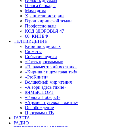
Область дружбы
Голоса блокады
Мама дома
Хранители истории
Герои киришской земли
Профессионалы
КОД ЗДОРОВЬЯ 47
60«КИНЕФ»
ТЕЛЕВИДЕНИЕ
Кириши в деталях
Сюжеты
События недели
«Гость программы»
«Парламентский вестник»
«Кириши: ищем таланты!»
«ProКниги»
Волшебный мир чтения
«А зори здесь тихие»
#ЯМЫСПОРТ
«Голоса Победы!»
«Армия - путевка в жизнь»
Освобождение
Программа ТВ
ГАЗЕТА
РАДИО