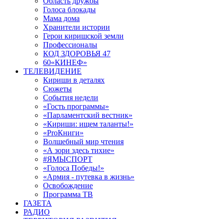
Область дружбы
Голоса блокады
Мама дома
Хранители истории
Герои киришской земли
Профессионалы
КОД ЗДОРОВЬЯ 47
60«КИНЕФ»
ТЕЛЕВИДЕНИЕ
Кириши в деталях
Сюжеты
События недели
«Гость программы»
«Парламентский вестник»
«Кириши: ищем таланты!»
«ProКниги»
Волшебный мир чтения
«А зори здесь тихие»
#ЯМЫСПОРТ
«Голоса Победы!»
«Армия - путевка в жизнь»
Освобождение
Программа ТВ
ГАЗЕТА
РАДИО