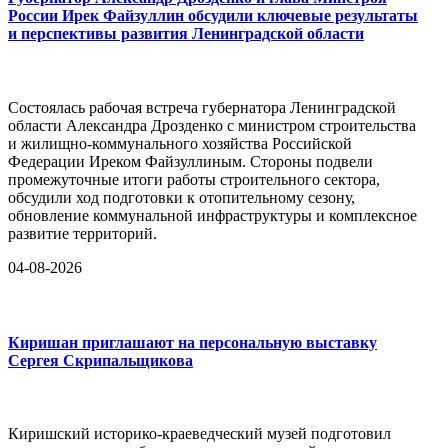
России Ирек Файзуллин обсудили ключевые результаты
и перспективы развития Ленинградской области
Состоялась рабочая встреча губернатора Ленинградской
области Александра Дрозденко с министром строительства
и жилищно-коммунального хозяйства Российской
Федерации Иреком Файзуллиным. Стороны подвели
промежуточные итоги работы строительного сектора,
обсудили ход подготовки к отопительному сезону,
обновление коммунальной инфраструктуры и комплексное
развитие территорий.
04-08-2026
Киришан приглашают на персональную выставку
Сергея Скрипальщикова
Киришский историко-краеведческий музей подготовил