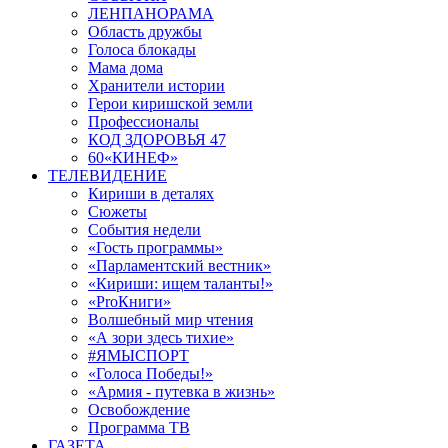
ЛЕНПАНОРАМА
Область дружбы
Голоса блокады
Мама дома
Хранители истории
Герои киришской земли
Профессионалы
КОД ЗДОРОВЬЯ 47
60«КИНЕФ»
ТЕЛЕВИДЕНИЕ
Кириши в деталях
Сюжеты
События недели
«Гость программы»
«Парламентский вестник»
«Кириши: ищем таланты!»
«ProКниги»
Волшебный мир чтения
«А зори здесь тихие»
#ЯМЫСПОРТ
«Голоса Победы!»
«Армия - путевка в жизнь»
Освобождение
Программа ТВ
ГАЗЕТА