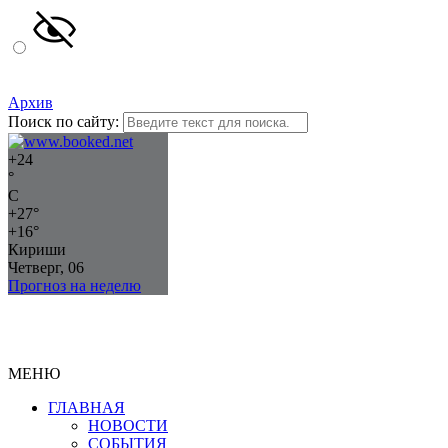
Архив
Поиск по сайту:
+
24
°
C
+
27°
+
16°
Кириши
Четверг, 06
Прогноз на неделю
МЕНЮ
ГЛАВНАЯ
НОВОСТИ
СОБЫТИЯ