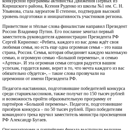
конкурсной программы активистка Движения Первых из
Киришского района, Ксения Руденко из школы №1 им. С. Н.
Ульянова, стала лауреатом II степени, подтвердив высокий
уровень подготовки и инициативность участников региона.
Приветствие и тёплые слова финалистам направил Президент
России Владимир Путин. Его послание зачитал первый
заместитель руководителя администрации Президента РФ
Сергей Кириенко: «Ребята, каждого из вас дома ждёт своя
любимая семья, но есть еще одна огромная семья – это наша
страна, Россия. Семья, которая объединяет каждую маленькую
семью, и огромную семью «Большой перемены», и семью
«Артека». И эта огромная семья сегодня радуется вашим
успехам, гордится вами, верит в то, что мечта каждого из вас
обязательно сбудется», – такие слова прозвучали на
церемонии от имени Президента РФ.
Педагоги-наставники, подготовившие победителей конкурса
среди старшеклассников, также получат по 150 тысяч рублей
и возможность пройти образовательную программу от
партнёров «Большой перемены». Педагоги, подготовившие
призёров конкурса – по 50 тысяч рублей. Приз победителям
командного трека вручил заместитель министра просвещения
РФ Александр Бугаев.
Организаторами и партнёрами финала выступили ведущие