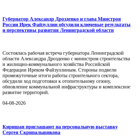
Губернатор Александр Дрозденко и глава Минстроя
России Ирек Файзуллин обсудили ключевые результаты
и перспективы развития Ленинградской области
Состоялась рабочая встреча губернатора Ленинградской
области Александра Дрозденко с министром строительства
и жилищно-коммунального хозяйства Российской
Федерации Иреком Файзуллиным. Стороны подвели
промежуточные итоги работы строительного сектора,
обсудили ход подготовки к отопительному сезону,
обновление коммунальной инфраструктуры и комплексное
развитие территорий.
04-08-2026
Киришан приглашают на персональную выставку
Сергея Скрипальщикова