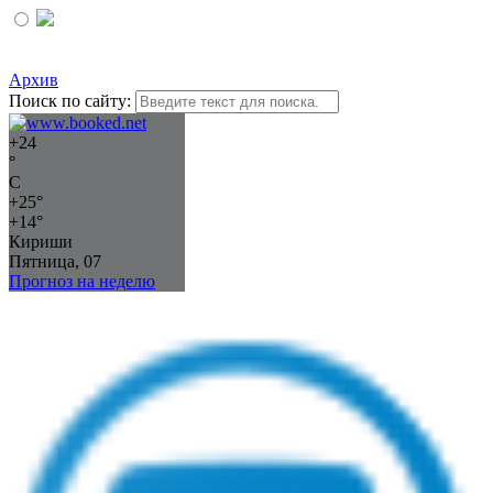
Архив
Поиск по сайту:
+
24
°
C
+
25°
+
14°
Кириши
Пятница, 07
Прогноз на неделю