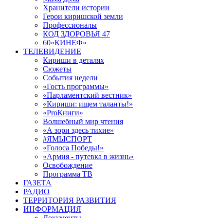
Хранители истории
Герои киришской земли
Профессионалы
КОД ЗДОРОВЬЯ 47
60«КИНЕФ»
ТЕЛЕВИДЕНИЕ
Кириши в деталях
Сюжеты
События недели
«Гость программы»
«Парламентский вестник»
«Кириши: ищем таланты!»
«ProКниги»
Волшебный мир чтения
«А зори здесь тихие»
#ЯМЫСПОРТ
«Голоса Победы!»
«Армия - путевка в жизнь»
Освобождение
Программа ТВ
ГАЗЕТА
РАДИО
ТЕРРИТОРИЯ РАЗВИТИЯ
ИНФОРМАЦИЯ
Документы