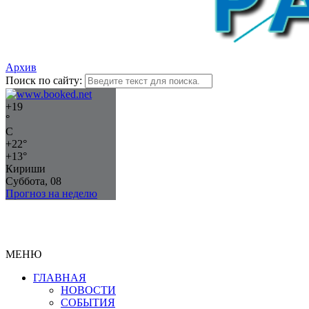
Архив
Поиск по сайту:
+
19
°
C
+
22°
+
13°
Кириши
Суббота, 08
Прогноз на неделю
МЕНЮ
ГЛАВНАЯ
НОВОСТИ
СОБЫТИЯ