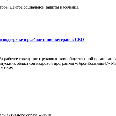
оры Центра социальной защиты населения.
о поддержке и реабилитации ветеранов СВО
ёл рабочее совещание с руководством общественной организаци
 выпускник областной кадровой программы «ГероиКоманды47» М
льному...
ели активного образа жизни!