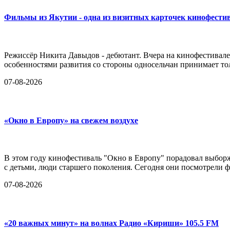
Фильмы из Якутии - одна из визитных карточек кинофести
Режиссёр Никита Давыдов - дебютант. Вчера на кинофестивале
особенностями развития со стороны односельчан принимает тол
07-08-2026
«Окно в Европу» на свежем воздухе
В этом году кинофестиваль "Окно в Европу" порадовал выборж
с детьми, люди старшего поколения. Сегодня они посмотрели ф
07-08-2026
«20 важных минут» на волнах Радио «Кириши» 105.5 FM