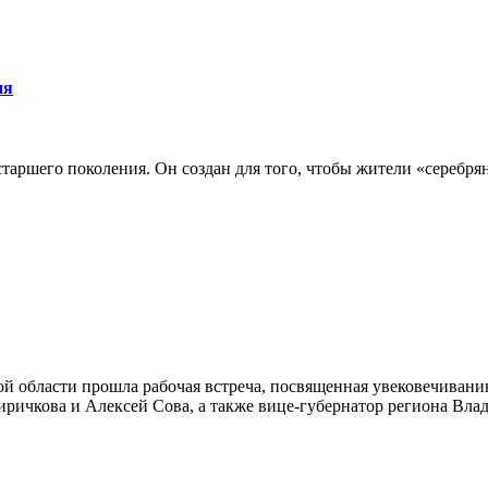
ия
аршего поколения. Он создан для того, чтобы жители «серебрян
ой области прошла рабочая встреча, посвященная увековечиван
иричкова и Алексей Сова, а также вице-губернатор региона Вла