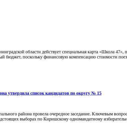
нинградской области действует специальная карта «Школа 47»,
ый бюджет, поскольку финансовую компенсацию стоимости поезд
на утвердила список кандидатов по округу № 15
ального района провела очередное заседание. Ключевым вопрос
редстоящих выборах по Киришскому одномандатному избиратель