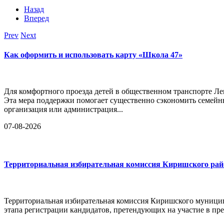
Назад
Вперед
Prev
Next
Как оформить и использовать карту «Школа 47»
Для комфортного проезда детей в общественном транспорте Ле
Эта мера поддержки помогает существенно сэкономить семейн
организация или администрация...
07-08-2026
Территориальная избирательная комиссия Киришского райо
Территориальная избирательная комиссия Киришского муницип
этапа регистрации кандидатов, претендующих на участие в п