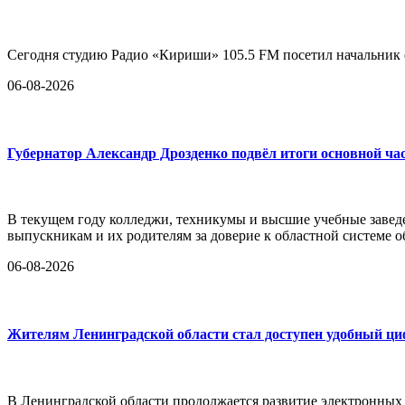
Сегодня студию Радио «Кириши» 105.5 FM посетил начальни
06-08-2026
Губернатор Александр Дрозденко подвёл итоги основной ча
В текущем году колледжи, техникумы и высшие учебные заведе
выпускникам и их родителям за доверие к областной системе о
06-08-2026
Жителям Ленинградской области стал доступен удобный ц
В Ленинградской области продолжается развитие электронных