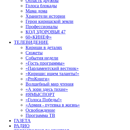
Область дружбы
Голоса блокады
Мама дома
Хранители истории
Герои киришской земли
Профессионалы
КОД ЗДОРОВЬЯ 47
60«КИНЕФ»
ТЕЛЕВИДЕНИЕ
Кириши в деталях
Сюжеты
События недели
«Гость программы»
«Парламентский вестник»
«Кириши: ищем таланты!»
«ProКниги»
Волшебный мир чтения
«А зори здесь тихие»
#ЯМЫСПОРТ
«Голоса Победы!»
«Армия - путевка в жизнь»
Освобождение
Программа ТВ
ГАЗЕТА
РАДИО