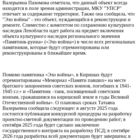
Валерьевна Пахомова отметила, что данный объект всегда
находится в поле зрения администрации, МКУ "УПСР"
отвечает за содержание территории. Также она сообщила, что
"Эхо войны" - это объект, нуждающийся в реконструкции и
ремонте. Совместно с комитетом по сохранению культурного
наследия Ленобласти идет работа на предмет включения
объекта культурного наследия регионального значения
«Памятник-руина» («Эхо войны») в число всех региональных
памятников, которые будут отремонтированы или
реконструированы в ближайшее время.
Помимо памятника «Эхо войны», в Киришах будут
отремонтированы «Мемориал «Памяти павших» на месте
братского захоронения советских воинов, погибших в 1941-
1945 г.г.» и «Памятник –танк, посвященный советским
воинам, сражавшимся на киришской земле в годы Великой
Отечественной войны». О плановых сроках Татьяна
Валерьевна сообщила следующее: в августе 2025 года
состоится публикация конкурсной процедуры на разработку
проектно-сметной документации по проведению работ; в
сентября 2025 года будет сделано заключение
государственного контракта на разработку ПСД; в сентябре
2026 года разработка всей документации будет завершена; в