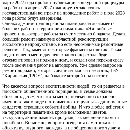
марте 2027 года пройдет публикация конкурсной процедуры
на работы; в апреле 2027 планируется заключить
государственный контракт на проведение работ; в июле 2028
года работы будут завершены.
Однако администрация района планировала до момента
больших работ на территории памятника «Эхо войны»
провести некоторые работы за счет местного бюджета. Делать
большой ремонт накануне областной реконструкции
абсолютно непродуктивно, но есть необходимые ремонтные
решения. Так, заменят некоторые фрагменты плиток. Также
подготовлено место для пешеходного перехода: будет
отремонтирован и подход к нему, и создан сам переход сразу
после окончания работ на автодороге. Уже сделан запрос на
ремонт дорожки, которая соединяет мост и памятник, ГБУ
"Киришская ДРСУ", на балансе которой она состоит.
Что касается вопроса воспитанности людей, то он решается в
плоскости общественного порицания. В семье должны
объяснять детям, что это за место, почему оно сохранено
именно в таком виде и что именно эти руины – единственные
свидетели страшных событий войны. И что любые действия
на территории памятника кроме возложения цветов,
экскурсий, акций памяти, прогулок, - осквернение памяти
погибших. Возможно, вопрос посещения памятника как
объекта культурного наследия, а не общественного туалета