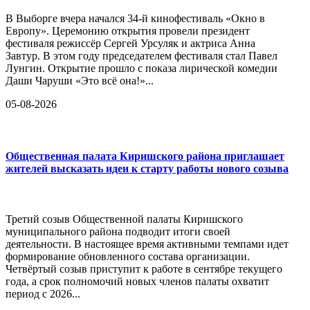
В Выборге вчера начался 34-й кинофестиваль «Окно в
Европу». Церемонию открытия провели президент
фестиваля режиссёр Сергей Урсуляк и актриса Анна
Завтур. В этом году председателем фестиваля стал Павел
Лунгин. Открытие прошло с показа лирической комедии
Даши Чаруши «Это всё она!»...
05-08-2026
Общественная палата Киришского района приглашает
жителей высказать идеи к старту работы нового созыва
Третий созыв Общественной палаты Киришского
муниципального района подводит итоги своей
деятельности. В настоящее время активными темпами идет
формирование обновленного состава организации.
Четвёртый созыв приступит к работе в сентябре текущего
года, а срок полномочий новых членов палаты охватит
период с 2026...