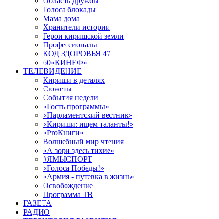
Область дружбы
Голоса блокады
Мама дома
Хранители истории
Герои киришской земли
Профессионалы
КОД ЗДОРОВЬЯ 47
60«КИНЕФ»
ТЕЛЕВИДЕНИЕ
Кириши в деталях
Сюжеты
События недели
«Гость программы»
«Парламентский вестник»
«Кириши: ищем таланты!»
«ProКниги»
Волшебный мир чтения
«А зори здесь тихие»
#ЯМЫСПОРТ
«Голоса Победы!»
«Армия - путевка в жизнь»
Освобождение
Программа ТВ
ГАЗЕТА
РАДИО