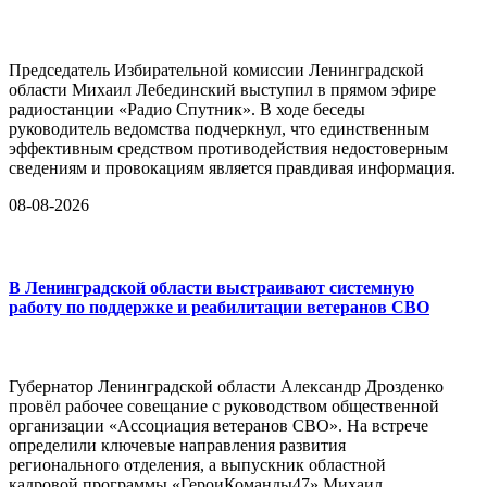
Председатель Избирательной комиссии Ленинградской
области Михаил Лебединский выступил в прямом эфире
радиостанции «Радио Спутник». В ходе беседы
руководитель ведомства подчеркнул, что единственным
эффективным средством противодействия недостоверным
сведениям и провокациям является правдивая информация.
08-08-2026
В Ленинградской области выстраивают системную
работу по поддержке и реабилитации ветеранов СВО
Губернатор Ленинградской области Александр Дрозденко
провёл рабочее совещание с руководством общественной
организации «Ассоциация ветеранов СВО». На встрече
определили ключевые направления развития
регионального отделения, а выпускник областной
кадровой программы «ГероиКоманды47» Михаил