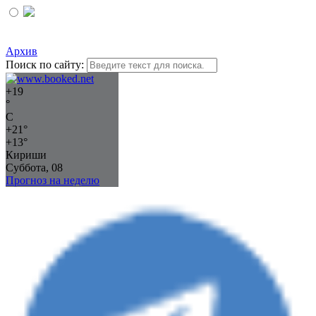
Архив
Поиск по сайту:
+
19
°
C
+
21°
+
13°
Кириши
Суббота, 08
Прогноз на неделю