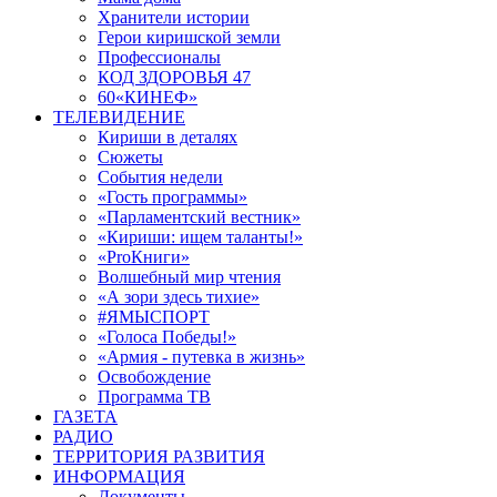
Хранители истории
Герои киришской земли
Профессионалы
КОД ЗДОРОВЬЯ 47
60«КИНЕФ»
ТЕЛЕВИДЕНИЕ
Кириши в деталях
Сюжеты
События недели
«Гость программы»
«Парламентский вестник»
«Кириши: ищем таланты!»
«ProКниги»
Волшебный мир чтения
«А зори здесь тихие»
#ЯМЫСПОРТ
«Голоса Победы!»
«Армия - путевка в жизнь»
Освобождение
Программа ТВ
ГАЗЕТА
РАДИО
ТЕРРИТОРИЯ РАЗВИТИЯ
ИНФОРМАЦИЯ
Документы