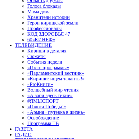
Область дружбы
Голоса блокады
Мама дома
Хранители истории
Герои киришской земли
Профессионалы
КОД ЗДОРОВЬЯ 47
60«КИНЕФ»
ТЕЛЕВИДЕНИЕ
Кириши в деталях
Сюжеты
События недели
«Гость программы»
«Парламентский вестник»
«Кириши: ищем таланты!»
«ProКниги»
Волшебный мир чтения
«А зори здесь тихие»
#ЯМЫСПОРТ
«Голоса Победы!»
«Армия - путевка в жизнь»
Освобождение
Программа ТВ
ГАЗЕТА
РАДИО