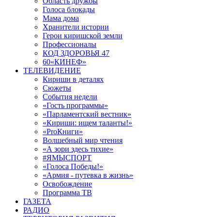
Область дружбы
Голоса блокады
Мама дома
Хранители истории
Герои киришской земли
Профессионалы
КОД ЗДОРОВЬЯ 47
60«КИНЕФ»
ТЕЛЕВИДЕНИЕ
Кириши в деталях
Сюжеты
События недели
«Гость программы»
«Парламентский вестник»
«Кириши: ищем таланты!»
«ProКниги»
Волшебный мир чтения
«А зори здесь тихие»
#ЯМЫСПОРТ
«Голоса Победы!»
«Армия - путевка в жизнь»
Освобождение
Программа ТВ
ГАЗЕТА
РАДИО