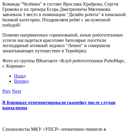
Команда "Челбики" в составе Ярослава Храброва, Сергея
Громова и их тренера Егора Дмитриевича Мясникова
завоевала 3 место в номинации "Дизайн робота" в начальной
базовой категории. Поздравляем ребят с заслуженной
победой!
Помимо напряженных соревнований, юные робототехники
успели насладиться красотами Заполярья: посетили
легендарный атомный ледокол "Ленин" и совершили
захватывающее путешествие в Териберку.
Фото из группы ВКонтакте «Клуб робототехники РобоМарс,
г. Кириши»
Назад
Вперед
Prev
Next
В Киришах отремонтировали скамейку после случая
вандализма
Специалисты МКУ «УПСР» оперативно привели в