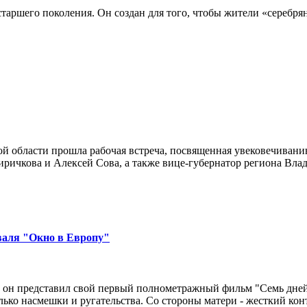
аршего поколения. Он создан для того, чтобы жители «серебрян
ой области прошла рабочая встреча, посвященная увековечиван
иричкова и Алексей Сова, а также вице-губернатор региона Вла
валя "Окно в Европу"
 он представил свой первый полнометражный фильм "Семь дней 
ько насмешки и ругательства. Со стороны матери - жесткий конт