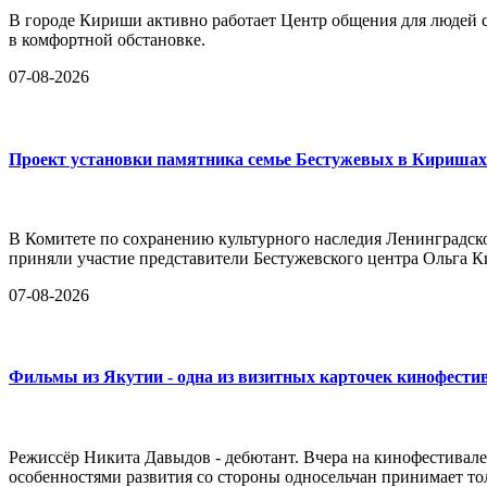
В городе Кириши активно работает Центр общения для людей ст
в комфортной обстановке.
07-08-2026
Проект установки памятника семье Бестужевых в Киришах
В Комитете по сохранению культурного наследия Ленинградск
приняли участие представители Бестужевского центра Ольга К
07-08-2026
Фильмы из Якутии - одна из визитных карточек кинофести
Режиссёр Никита Давыдов - дебютант. Вчера на кинофестивале
особенностями развития со стороны односельчан принимает тол