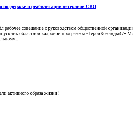
о поддержке и реабилитации ветеранов СВО
ёл рабочее совещание с руководством общественной организаци
 выпускник областной кадровой программы «ГероиКоманды47» М
льному...
ели активного образа жизни!