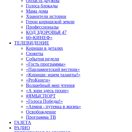
Область дружбы
Голоса блокады
Мама дома
Хранители истории
Герои киришской земли
Профессионалы
КОД ЗДОРОВЬЯ 47
60«КИНЕФ»
ТЕЛЕВИДЕНИЕ
Кириши в деталях
Сюжеты
События недели
«Гость программы»
«Парламентский вестник»
«Кириши: ищем таланты!»
«ProКниги»
Волшебный мир чтения
«А зори здесь тихие»
#ЯМЫСПОРТ
«Голоса Победы!»
«Армия - путевка в жизнь»
Освобождение
Программа ТВ
ГАЗЕТА
РАДИО