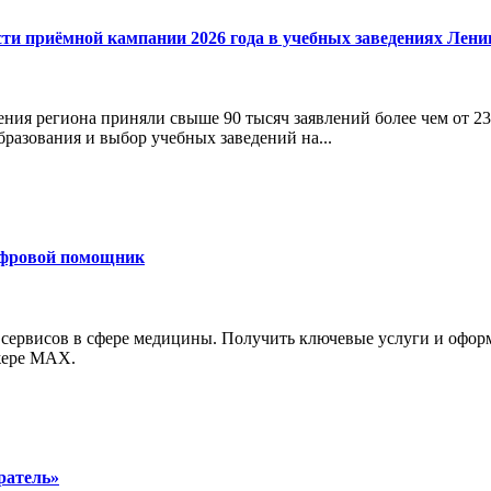
сти приёмной кампании 2026 года в учебных заведениях Лени
ния региона приняли свыше 90 тысяч заявлений более чем от 23
бразования и выбор учебных заведений на...
ифровой помощник
 сервисов в сфере медицины. Получить ключевые услуги и офор
джере MAX.
ратель»