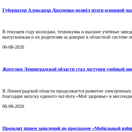
Губернатор Александр Дрозденко подвёл итоги основной ча
В текущем году колледжи, техникумы и высшие учебные заведе
выпускникам и их родителям за доверие к областной системе о
06-08-2026
Жителям Ленинградской области стал доступен удобный ц
В Ленинградской области продолжается развитие электронных
благодаря запуску единого чат-бота «Моё здоровье» в мессен
06-08-2026
Проходит прием заявлений по программе «Мобильный изби