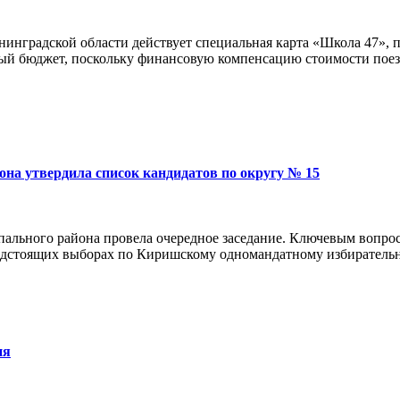
нинградской области действует специальная карта «Школа 47»,
ый бюджет, поскольку финансовую компенсацию стоимости поезд
на утвердила список кандидатов по округу № 15
ального района провела очередное заседание. Ключевым вопрос
редстоящих выборах по Киришскому одномандатному избиратель
ия