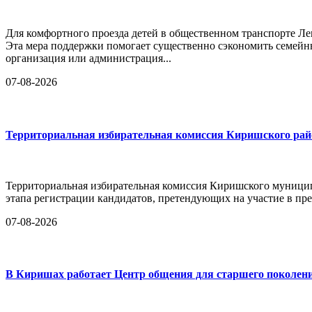
Для комфортного проезда детей в общественном транспорте Ле
Эта мера поддержки помогает существенно сэкономить семейн
организация или администрация...
07-08-2026
Территориальная избирательная комиссия Киришского райо
Территориальная избирательная комиссия Киришского муницип
этапа регистрации кандидатов, претендующих на участие в п
07-08-2026
В Киришах работает Центр общения для старшего поколен