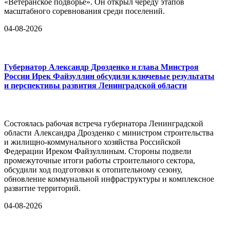
«Ветеранское подворье». Он открыл череду этапов
масштабного соревнования среди поселений.
04-08-2026
Губернатор Александр Дрозденко и глава Минстроя
России Ирек Файзуллин обсудили ключевые результаты
и перспективы развития Ленинградской области
Состоялась рабочая встреча губернатора Ленинградской
области Александра Дрозденко с министром строительства
и жилищно-коммунального хозяйства Российской
Федерации Иреком Файзуллиным. Стороны подвели
промежуточные итоги работы строительного сектора,
обсудили ход подготовки к отопительному сезону,
обновление коммунальной инфраструктуры и комплексное
развитие территорий.
04-08-2026