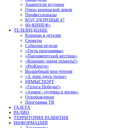
Хранители истории
Герои киришской земли
Профессионалы
КОД ЗДОРОВЬЯ 47
60«КИНЕФ»
ТЕЛЕВИДЕНИЕ
Кириши в деталях
Сюжеты
События недели
«Гость программы»
«Парламентский вестник»
«Кириши: ищем таланты!»
«ProКниги»
Волшебный мир чтения
«А зори здесь тихие»
#ЯМЫСПОРТ
«Голоса Победы!»
«Армия - путевка в жизнь»
Освобождение
Программа ТВ
ГАЗЕТА
РАДИО
ТЕРРИТОРИЯ РАЗВИТИЯ
ИНФОРМАЦИЯ
Документы