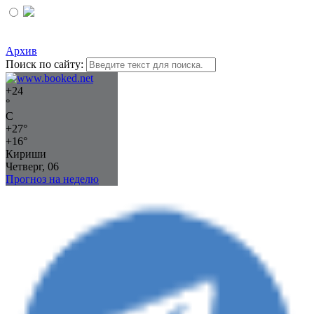
Архив
Поиск по сайту:
+
24
°
C
+
27°
+
16°
Кириши
Четверг, 06
Прогноз на неделю